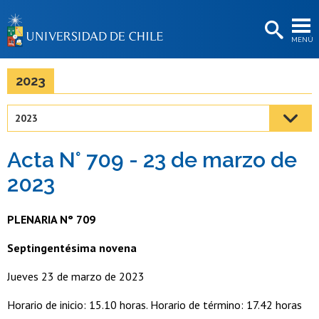
EXTENSIÓN
MENÚ
BIBLIOTECAS
LA UNIVERSIDAD
2023
Postulantes
2023
Estudiantes
Acta N° 709 - 23 de marzo de
Académicas/os
2023
Funcionarias/os
PLENARIA N° 709
Egresadas/os
Septingentésima novena
Jueves 23 de marzo de 2023
Horario de inicio: 15.10 horas. Horario de término: 17.42 horas