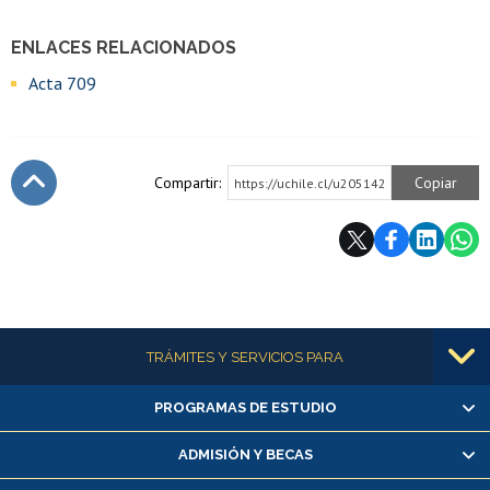
ENLACES RELACIONADOS
Acta 709
Compartir:
Copiar
https://uchile.cl/u205142
Subir
Más información
TRÁMITES Y SERVICIOS PARA
PROGRAMAS DE ESTUDIO
Alumnas/os y exalumnas/os
Matrícula en línea
ADMISIÓN Y BECAS
Inscripción y cambio de asignaturas