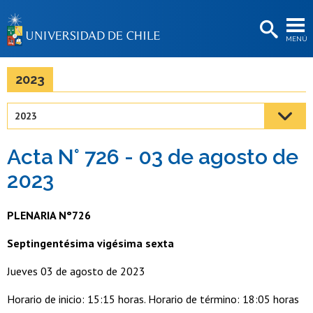
EXTENSIÓN
MENÚ
BIBLIOTECAS
LA UNIVERSIDAD
2023
Postulantes
2023
Estudiantes
Acta N° 726 - 03 de agosto de
Académicas/os
2023
Funcionarias/os
PLENARIA N°726
Egresadas/os
Septingentésima vigésima sexta
Jueves 03 de agosto de 2023
Horario de inicio: 15:15 horas. Horario de término: 18:05 horas