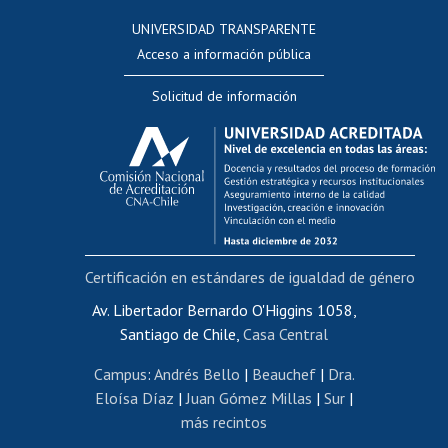
Consulta a bases de datos
UNIVERSIDAD TRANSPARENTE
Perfeccionamiento
Acceso a información pública
Editar Portafolio Académico
Solicitud de información
Evaluación docente
Calificación académica
Postulación al AUCAI
Funcionarias/os
Cursos internos de capacitación
Bienestar del personal
Certificación en estándares de igualdad de género
Portal de movilidad interna
Certificado de renta
Av. Libertador Bernardo O'Higgins 1058,
Santiago de Chile,
Casa Central
Certificado de renta honorarios
Gestión de correo uchile
Campus
:
Andrés Bello
|
Beauchef
|
Dra.
Editar páginas blancas
Eloísa Díaz
|
Juan Gómez Millas
|
Sur
|
más recintos
Extranjeras/os