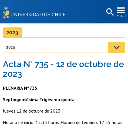
EXTENSIÓN
MENÚ
BIBLIOTECAS
LA UNIVERSIDAD
2023
Postulantes
2023
Estudiantes
Acta N° 735 - 12 de octubre de
Académicas/os
2023
Funcionarias/os
PLENARIA N°735
Egresadas/os
Septingentésima Trigésima quinta
Jueves 12 de octubre de 2023
Horario de inicio: 15:33 horas. Horario de término: 17:55 horas