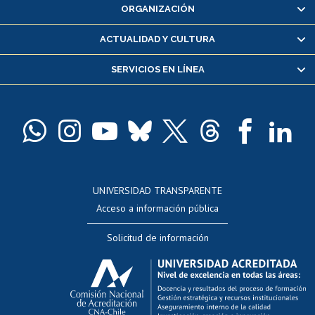
ORGANIZACIÓN
Consulta y certificado de notas
Certificado de alumno regular
ACTUALIDAD Y CULTURA
Servicio médico y dental
SERVICIOS EN LÍNEA
Pago de arancel y crédito alumnos
Pago de arancel y crédito exalumnos
Certificado de títulos y grados
Docentes
Postulación a concursos internos de investigación
Consulta a bases de datos
UNIVERSIDAD TRANSPARENTE
Perfeccionamiento
Acceso a información pública
Editar Portafolio Académico
Solicitud de información
Evaluación docente
Calificación académica
Postulación al AUCAI
Funcionarias/os