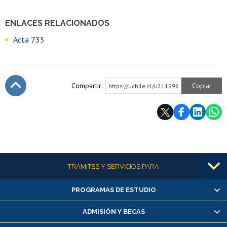
ENLACES RELACIONADOS
Acta 735
Compartir:
Copiar
https://uchile.cl/u211596
Subir
Más información
TRÁMITES Y SERVICIOS PARA
PROGRAMAS DE ESTUDIO
Alumnas/os y exalumnas/os
Matrícula en línea
ADMISIÓN Y BECAS
Inscripción y cambio de asignaturas