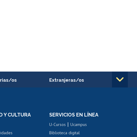
rias/os
Extranjeras/os
rnos de
Revalidación y reconocimiento
n
de títulos
el personal
Postulación al Programa de
Movilidad Estudiantil
D Y CULTURA
SERVICIOS EN LÍNEA
ovilidad interna
Inscripción de asignaturas
|
 de renta
U-Cursos
Ucampus
Cursos de español
 de renta
vidades
Biblioteca digital