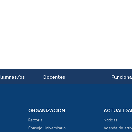
alumnas/os
Docentes
Funciona
Postulación a concursos
Cursos inte
internos de investigación
capacitació
e asignaturas
Consulta a bases de datos
Bienestar d
 de notas
ORGANIZACIÓN
ACTUALIDA
Perfeccionamiento
Portal de m
 regular
Editar Portafolio Académico
Certificado
Rectoría
Noticias
tal
Evaluación docente
Certificado
Consejo Universitario
Agenda de acti
dito alumnos