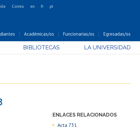
hile
Correo
en
fr
pt
Artes
Cs. Agronómicas
diantes
Académicas/os
Funcionarias/os
Egresadas/os
Cs. Forestales y Conservación
BIBLIOTECAS
LA UNIVERSIDAD
Cs. Sociales
Comunicación e Imagen
Economía y Negocios
Gobierno
Odontología
3
Estudios Internacionales
Bachillerato
ENLACES RELACIONADOS
Hospital Clínico
Acta 731