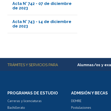
Acta N° 742 - 07 de diciembre
de 2023
Acta N° 743 - 14 de diciembre
de 2023
Más información
TRÁMITES Y SERVICIOS PARA
Alumnas/os y ex
Matrícula en línea
Inscripción y cambio d
Consulta y certificado
PROGRAMAS DE ESTUDIO
ADMISIÓN Y BECAS
Certificado de alumno
Carreras y licenciaturas
DEMRE
Servicio médico y den
Bachillerato
Postulaciones
Pago de arancel y cré