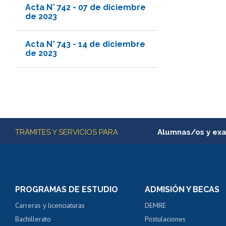
Acta N° 742 - 07 de diciembre
de 2023
Acta N° 743 - 14 de diciembre
de 2023
Más información
TRÁMITES Y SERVICIOS PARA
Alumnas/os y ex
Matrícula en línea
Inscripción y cambio d
Consulta y certificado
PROGRAMAS DE ESTUDIO
ADMISIÓN Y BECAS
Certificado de alumno
Carreras y licenciaturas
DEMRE
Servicio médico y den
Bachillerato
Postulaciones
Pago de arancel y cré