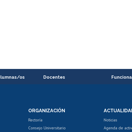
alumnas/os
Docentes
Funciona
Postulación a concursos
Cursos inte
internos de investigación
capacitació
e asignaturas
Consulta a bases de datos
Bienestar d
 de notas
ORGANIZACIÓN
ACTUALIDA
Perfeccionamiento
Portal de m
 regular
Editar Portafolio Académico
Certificado
Rectoría
Noticias
tal
Evaluación docente
Certificado
Consejo Universitario
Agenda de acti
dito alumnos