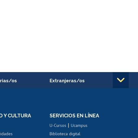
rias/os
Extranjeras/os
rnos de
Revalidación y reconocimiento
n
de títulos
el personal
Postulación al Programa de
Movilidad Estudiantil
D Y CULTURA
SERVICIOS EN LÍNEA
ovilidad interna
Inscripción de asignaturas
|
 de renta
U-Cursos
Ucampus
Cursos de español
 de renta
vidades
Biblioteca digital