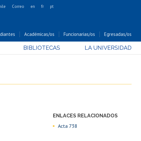
hile
Correo
en
fr
pt
Artes
Cs. Agronómicas
diantes
Académicas/os
Funcionarias/os
Egresadas/os
Cs. Forestales y Conservación
BIBLIOTECAS
LA UNIVERSIDAD
Cs. Sociales
Comunicación e Imagen
Economía y Negocios
Gobierno
Odontología
3
Estudios Internacionales
Bachillerato
ENLACES RELACIONADOS
Hospital Clínico
Acta 738