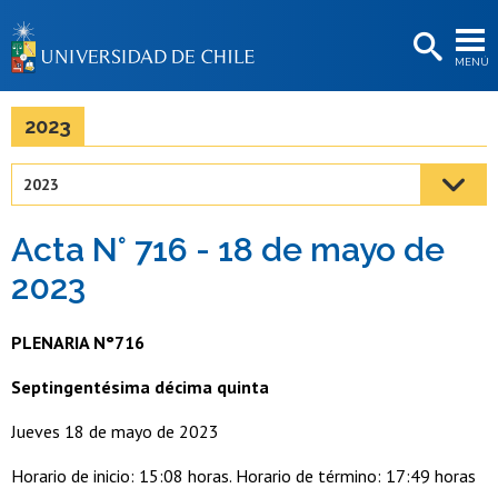
EXTENSIÓN
MENÚ
BIBLIOTECAS
LA UNIVERSIDAD
2023
Postulantes
2023
Estudiantes
Acta N° 716 - 18 de mayo de
Académicas/os
2023
Funcionarias/os
PLENARIA N°716
Egresadas/os
Septingentésima décima quinta
Jueves 18 de mayo de 2023
Horario de inicio: 15:08 horas. Horario de término: 17:49 horas