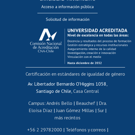
Perfeccionamiento
Acceso a información pública
Editar Portafolio Académico
Solicitud de información
Evaluación docente
Calificación académica
Postulación al AUCAI
Funcionarias/os
Cursos internos de capacitación
Bienestar del personal
Certificación en estándares de igualdad de género
Portal de movilidad interna
Certificado de renta
Av. Libertador Bernardo O'Higgins 1058,
Santiago de Chile,
Casa Central
Certificado de renta honorarios
Gestión de correo uchile
Campus
:
Andrés Bello
|
Beauchef
|
Dra.
Editar páginas blancas
Eloísa Díaz
|
Juan Gómez Millas
|
Sur
|
más recintos
Extranjeras/os
Revalidación y reconocimiento de títulos
+56 2 29782000
|
Teléfonos y correos
|