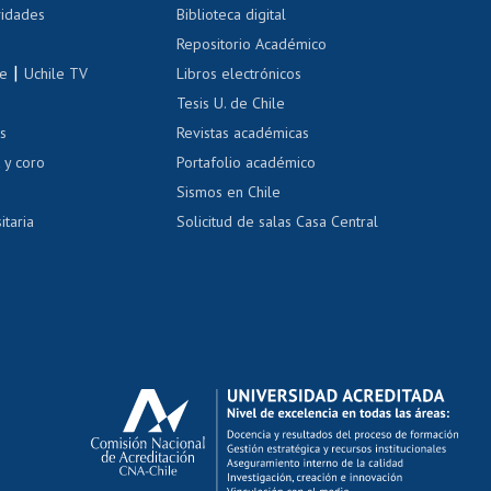
 de renta
vidades
Biblioteca digital
Repositorio Académico
correo uchile
|
le
Uchile TV
Libros electrónicos
nas blancas
Tesis U. de Chile
os
Revistas académicas
, sexual y violencia
Denuncias administrativas
 y coro
Portafolio académico
Sismos en Chile
itaria
Solicitud de salas Casa Central