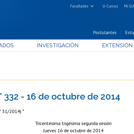
Facultades
U-Cursos
Mi Uc
Arquitectura y Urbanismo
Ciencias
Postulantes
Estu
Cs. Físicas y Matemáticas
ADOS
INVESTIGACIÓN
EXTENSIÓN
Cs. Químicas y Farmacéuticas
Cs. Veterinarias y Pecuarias
Derecho
Filosofía y Humanidades
Medicina
° 332 - 16 de octubre de 2014
Estudios Avanzados en Educación
Nutrición y Tecnología de
 31/2014) *
Alimentos
Tricentésima trigésima segunda sesión
Jueves 16 de octubre de 2014