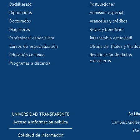
Bachillerato
Postulaciones
Pago de arancel y cré
Diplomados
Admisión especial
Pago de arancel y cré
Doctorados
Aranceles y créditos
Certificado de títulos 
Magísteres
Becas y beneficios
Profesional especialista
Intercambio estudiantil
Mi Uchile
Ayu
Cursos de especialización
Oficina de Títulos y Grado
Educación continua
Revalidación de títulos
extranjeros
Programas a distancia
UNIVERSIDAD TRANSPARENTE
Av. Li
Acceso a información pública
Campus
:
Andrés
+56
Solicitud de información