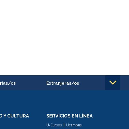
rias/os
Extranjeras/os
rnos de
Revalidación y reconocimiento
n
de títulos
el personal
Postulación al Programa de
Movilidad Estudiantil
D Y CULTURA
SERVICIOS EN LÍNEA
ovilidad interna
Inscripción de asignaturas
|
 de renta
U-Cursos
Ucampus
Cursos de español