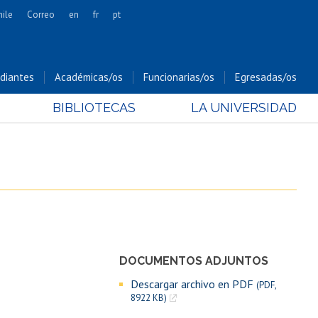
hile
Correo
en
fr
pt
Artes
Cs. Agronómicas
diantes
Académicas/os
Funcionarias/os
Egresadas/os
Cs. Forestales y Conservación
BIBLIOTECAS
LA UNIVERSIDAD
Cs. Sociales
Comunicación e Imagen
Economía y Negocios
Gobierno
Odontología
Estudios Internacionales
Bachillerato
DOCUMENTOS ADJUNTOS
Hospital Clínico
Descargar archivo en PDF
(PDF,
8922 KB)