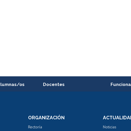
alumnas/os
Docentes
Funciona
Postulación a concursos
Cursos inte
internos de investigación
capacitació
e asignaturas
Consulta a bases de datos
Bienestar d
 de notas
ORGANIZACIÓN
ACTUALIDA
Perfeccionamiento
Portal de m
 regular
Editar Portafolio Académico
Certificado
Rectoría
Noticias
tal