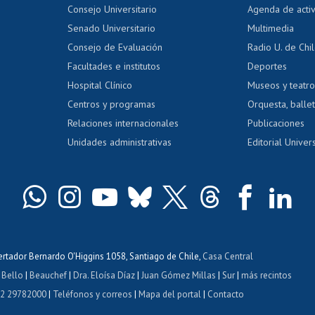
Evaluación docente
Certificado
Consejo Universitario
Agenda de acti
dito alumnos
honorarios
Calificación académica
Senado Universitario
Multimedia
dito exalumnos
Gestión de 
Consejo de Evaluación
Radio U. de Chi
Postulación al AUCAI
y grados
Editar pági
Facultades e institutos
Deportes
Hospital Clínico
Museos y teatr
da tecnológica
Tarjeta TUI
Wifi
Acoso laboral
s
Centros y programas
Orquesta, ballet
Relaciones internacionales
Publicaciones
Unidades administrativas
Editorial Univers
bertador Bernardo O'Higgins 1058, Santiago de Chile,
Casa Central
 Bello
|
Beauchef
|
Dra. Eloísa Díaz
|
Juan Gómez Millas
|
Sur
|
más recintos
 2 29782000
|
Teléfonos y correos
|
Mapa del portal
|
Contacto