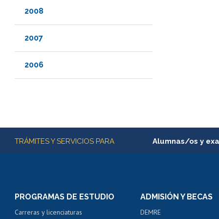
2008
2007
2006
Más información
TRÁMITES Y SERVICIOS PARA
Alumnas/os y ex
Matrícula en línea
Inscripción y cambio d
Consulta y certificado
PROGRAMAS DE ESTUDIO
ADMISIÓN Y BECAS
Certificado de alumno
Carreras y licenciaturas
DEMRE
Servicio médico y den