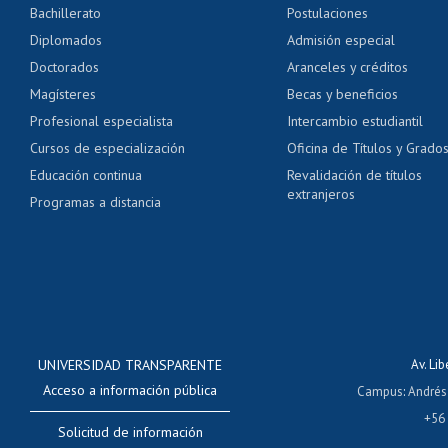
Bachillerato
Postulaciones
Pago de arancel y cré
Diplomados
Admisión especial
Pago de arancel y cré
Doctorados
Aranceles y créditos
Certificado de títulos 
Magísteres
Becas y beneficios
Profesional especialista
Intercambio estudiantil
Mi Uchile
Ayu
Cursos de especialización
Oficina de Títulos y Grado
Educación continua
Revalidación de títulos
extranjeros
Programas a distancia
UNIVERSIDAD TRANSPARENTE
Av. Li
Acceso a información pública
Campus
:
Andrés
+56
Solicitud de información