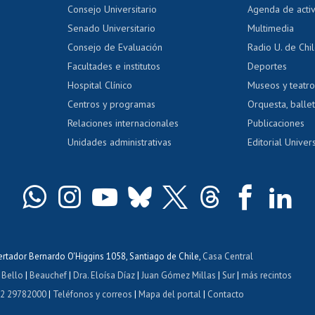
Evaluación docente
Certificado
Consejo Universitario
Agenda de acti
dito alumnos
honorarios
Calificación académica
Senado Universitario
Multimedia
dito exalumnos
Gestión de 
Consejo de Evaluación
Radio U. de Chi
Postulación al AUCAI
y grados
Editar pági
Facultades e institutos
Deportes
Hospital Clínico
Museos y teatr
da tecnológica
Tarjeta TUI
Wifi
Acoso laboral
s
Centros y programas
Orquesta, ballet
Relaciones internacionales
Publicaciones
Unidades administrativas
Editorial Univers
bertador Bernardo O'Higgins 1058, Santiago de Chile,
Casa Central
 Bello
|
Beauchef
|
Dra. Eloísa Díaz
|
Juan Gómez Millas
|
Sur
|
más recintos
 2 29782000
|
Teléfonos y correos
|
Mapa del portal
|
Contacto