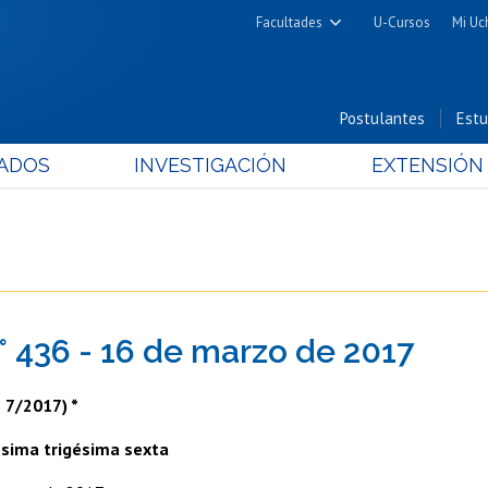
Facultades
U-Cursos
Mi Uc
Arquitectura y Urbanismo
Ciencias
Postulantes
Estu
Cs. Físicas y Matemáticas
ADOS
INVESTIGACIÓN
EXTENSIÓN
Cs. Químicas y Farmacéuticas
Cs. Veterinarias y Pecuarias
Derecho
Filosofía y Humanidades
Medicina
° 436 - 16 de marzo de 2017
Estudios Avanzados en Educación
Nutrición y Tecnología de
 7/2017) *
Alimentos
sima trigésima sexta