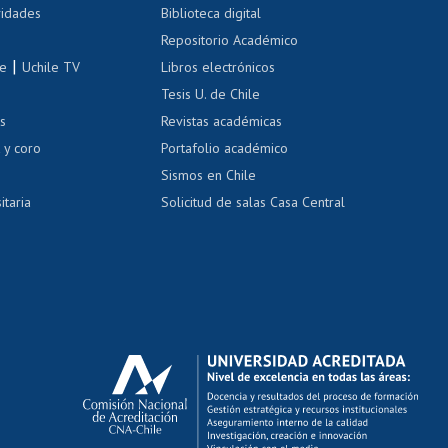
 de renta
vidades
Biblioteca digital
Repositorio Académico
correo uchile
|
le
Uchile TV
Libros electrónicos
nas blancas
Tesis U. de Chile
os
Revistas académicas
, sexual y violencia
Denuncias administrativas
 y coro
Portafolio académico
Sismos en Chile
itaria
Solicitud de salas Casa Central