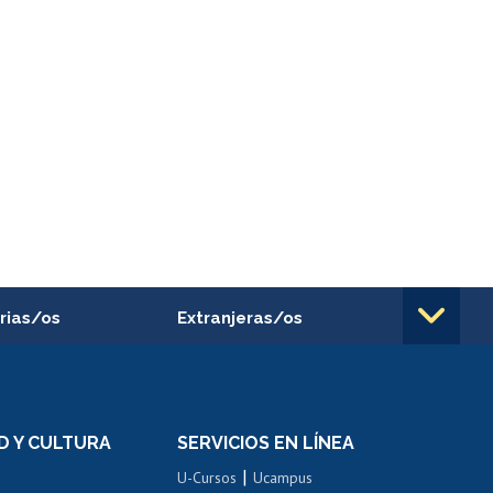
rias/os
Extranjeras/os
rnos de
Revalidación y reconocimiento
n
de títulos
el personal
Postulación al Programa de
Movilidad Estudiantil
D Y CULTURA
SERVICIOS EN LÍNEA
ovilidad interna
Inscripción de asignaturas
|
 de renta
U-Cursos
Ucampus
Cursos de español