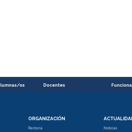
alumnas/os
Docentes
Funciona
Postulación a concursos
Cursos inte
internos de investigación
capacitació
e asignaturas
Consulta a bases de datos
Bienestar d
 de notas
ORGANIZACIÓN
ACTUALIDA
Perfeccionamiento
Portal de m
 regular
Editar Portafolio Académico
Certificado
Rectoría
Noticias
tal