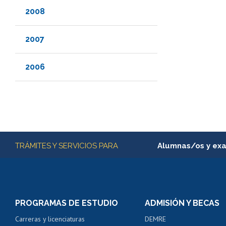
2008
2007
2006
Más información
TRÁMITES Y SERVICIOS PARA
Alumnas/os y ex
Matrícula en línea
Inscripción y cambio d
Consulta y certificado
PROGRAMAS DE ESTUDIO
ADMISIÓN Y BECAS
Certificado de alumno
Carreras y licenciaturas
DEMRE
Servicio médico y den