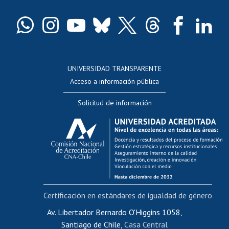
Certificado de títulos y grados
Docentes
Postulación a concursos internos de investigación
Consulta a bases de datos
UNIVERSIDAD TRANSPARENTE
Perfeccionamiento
Acceso a información pública
Editar Portafolio Académico
Solicitud de información
Evaluación docente
Calificación académica
Postulación al AUCAI
Funcionarias/os
Cursos internos de capacitación
Bienestar del personal
Certificación en estándares de igualdad de género
Portal de movilidad interna
Certificado de renta
Av. Libertador Bernardo O'Higgins 1058,
Santiago de Chile,
Casa Central
Certificado de renta honorarios