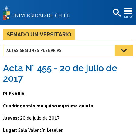
EXTENSIÓN
MENÚ
BIBLIOTECAS
LA UNIVERSIDAD
SENADO UNIVERSITARIO
Postulantes
ACTAS SESIONES PLENARIAS
Estudiantes
Acta N° 455 - 20 de julio de
Académicas/os
2017
Funcionarias/os
PLENARIA
Egresadas/os
Cuadringentésima quincuagésima quinta
Jueves:
20 de julio de 2017
Lugar:
Sala Valentín Letelier.