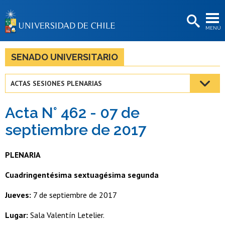
EXTENSIÓN
MENÚ
BIBLIOTECAS
LA UNIVERSIDAD
SENADO UNIVERSITARIO
Postulantes
ACTAS SESIONES PLENARIAS
Estudiantes
Acta N° 462 - 07 de
Académicas/os
septiembre de 2017
Funcionarias/os
PLENARIA
Egresadas/os
Cuadringentésima sextuagésima segunda
Jueves:
7 de septiembre de 2017
Lugar:
Sala Valentín Letelier.