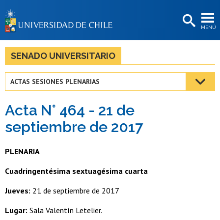
EXTENSIÓN
MENÚ
BIBLIOTECAS
LA UNIVERSIDAD
SENADO UNIVERSITARIO
Postulantes
ACTAS SESIONES PLENARIAS
Estudiantes
Acta N° 464 - 21 de
Académicas/os
septiembre de 2017
Funcionarias/os
PLENARIA
Egresadas/os
Cuadringentésima sextuagésima cuarta
Jueves:
21 de septiembre de 2017
Lugar:
Sala Valentín Letelier.