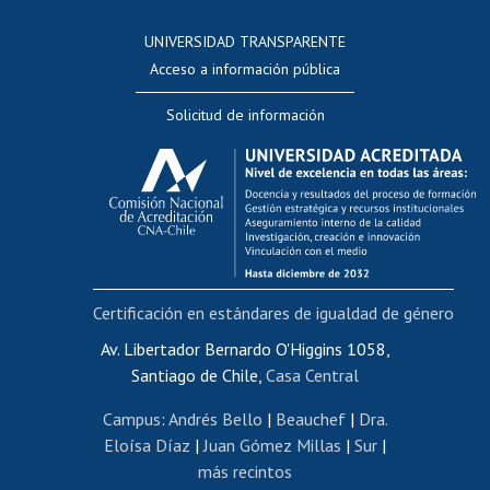
Consulta a bases de datos
UNIVERSIDAD TRANSPARENTE
Perfeccionamiento
Acceso a información pública
Editar Portafolio Académico
Solicitud de información
Evaluación docente
Calificación académica
Postulación al AUCAI
Funcionarias/os
Cursos internos de capacitación
Bienestar del personal
Certificación en estándares de igualdad de género
Portal de movilidad interna
Certificado de renta
Av. Libertador Bernardo O'Higgins 1058,
Santiago de Chile,
Casa Central
Certificado de renta honorarios
Gestión de correo uchile
Campus
:
Andrés Bello
|
Beauchef
|
Dra.
Editar páginas blancas
Eloísa Díaz
|
Juan Gómez Millas
|
Sur
|
más recintos
Extranjeras/os