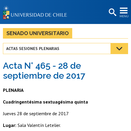
EXTENSIÓN
MENÚ
BIBLIOTECAS
LA UNIVERSIDAD
SENADO UNIVERSITARIO
Postulantes
ACTAS SESIONES PLENARIAS
Estudiantes
Acta N° 465 - 28 de
Académicas/os
septiembre de 2017
Funcionarias/os
PLENARIA
Egresadas/os
Cuadringentésima sextuagésima quinta
Jueves 28 de septiembre de 2017
Lugar:
Sala Valentín Letelier.