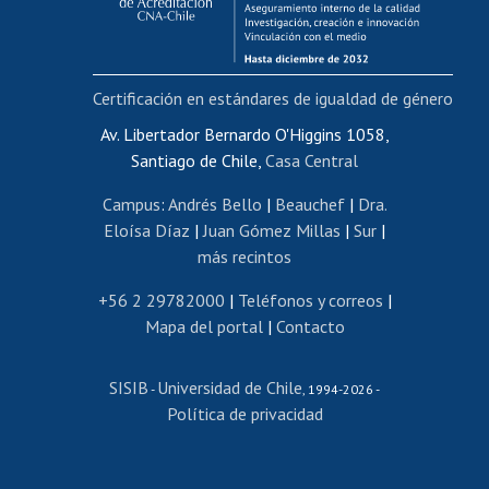
Funcionarias/os
Cursos internos de capacitación
Bienestar del personal
Certificación en estándares de igualdad de género
Portal de movilidad interna
Certificado de renta
Av. Libertador Bernardo O'Higgins 1058,
Santiago de Chile,
Casa Central
Certificado de renta honorarios
Gestión de correo uchile
Campus
:
Andrés Bello
|
Beauchef
|
Dra.
Editar páginas blancas
Eloísa Díaz
|
Juan Gómez Millas
|
Sur
|
más recintos
Extranjeras/os
Revalidación y reconocimiento de títulos
+56 2 29782000
|
Teléfonos y correos
|
Mapa del portal
|
Contacto
Postulación al Programa de Movilidad Estudiantil
Inscripción de asignaturas
SISIB
Universidad de Chile
Cursos de español
-
, 1994-2026 -
Política de privacidad
Mi Uchile
Ayuda tecnológica
Tarjeta TUI
Wifi
Acoso laboral, sexual y violencia