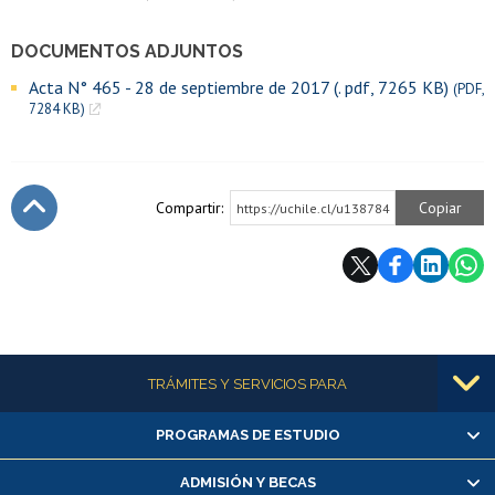
DOCUMENTOS ADJUNTOS
Acta N° 465 - 28 de septiembre de 2017 (. pdf, 7265 KB)
(PDF,
7284 KB)
Compartir:
Copiar
https://uchile.cl/u138784
Subir
Más información
TRÁMITES Y SERVICIOS PARA
PROGRAMAS DE ESTUDIO
Alumnas/os y exalumnas/os
Matrícula en línea
ADMISIÓN Y BECAS