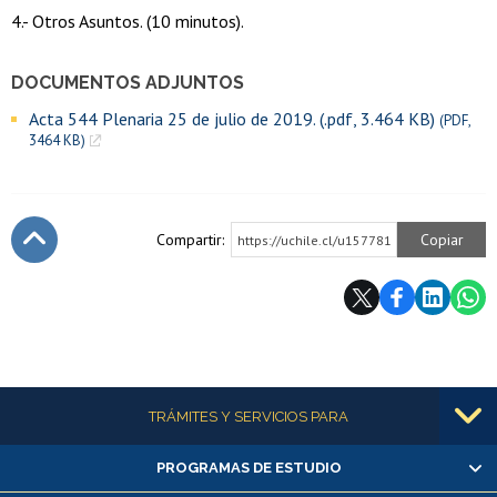
4.- Otros Asuntos. (10 minutos).
DOCUMENTOS ADJUNTOS
Acta 544 Plenaria 25 de julio de 2019. (.pdf, 3.464 KB)
(PDF,
3464 KB)
Compartir:
Copiar
https://uchile.cl/u157781
Subir
Más información
TRÁMITES Y SERVICIOS PARA
PROGRAMAS DE ESTUDIO
Alumnas/os y exalumnas/os