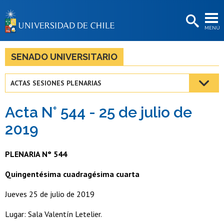
EXTENSIÓN
MENÚ
BIBLIOTECAS
LA UNIVERSIDAD
SENADO UNIVERSITARIO
Postulantes
ACTAS SESIONES PLENARIAS
Estudiantes
Acta N° 544 - 25 de julio de
Académicas/os
2019
Funcionarias/os
PLENARIA N° 544
Egresadas/os
Quingentésima cuadragésima cuarta
Jueves 25 de julio de 2019
Lugar: Sala Valentín Letelier.