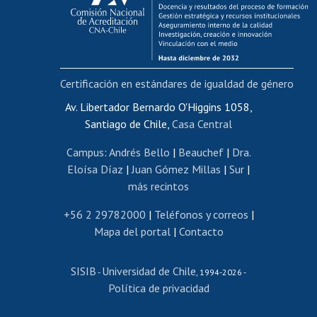
Funcionarias/os
Cursos internos de capacitación
Bienestar del personal
Certificación en estándares de igualdad de género
Portal de movilidad interna
Certificado de renta
Av. Libertador Bernardo O'Higgins 1058,
Santiago de Chile,
Casa Central
Certificado de renta honorarios
Gestión de correo uchile
Campus
:
Andrés Bello
|
Beauchef
|
Dra.
Editar páginas blancas
Eloísa Díaz
|
Juan Gómez Millas
|
Sur
|
más recintos
Extranjeras/os
Revalidación y reconocimiento de títulos
+56 2 29782000
|
Teléfonos y correos
|
Mapa del portal
|
Contacto
Postulación al Programa de Movilidad Estudiantil
Inscripción de asignaturas
SISIB
Universidad de Chile
Cursos de español
-
, 1994-2026 -
Política de privacidad
Mi Uchile
Ayuda tecnológica
Tarjeta TUI
Wifi