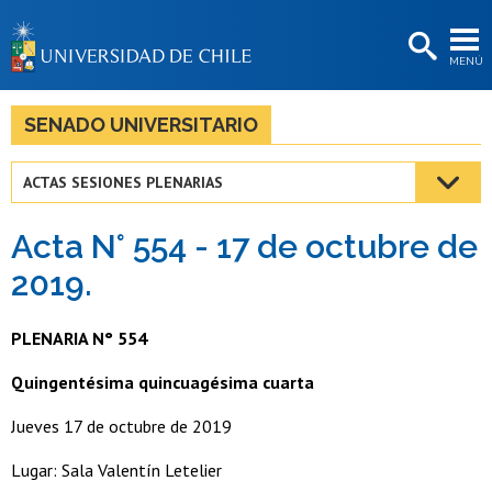
EXTENSIÓN
MENÚ
BIBLIOTECAS
LA UNIVERSIDAD
SENADO UNIVERSITARIO
Postulantes
ACTAS SESIONES PLENARIAS
Estudiantes
Acta N° 554 - 17 de octubre de
Académicas/os
2019.
Funcionarias/os
PLENARIA N° 554
Egresadas/os
Quingentésima quincuagésima cuarta
Jueves 17 de octubre de 2019
Lugar: Sala Valentín Letelier