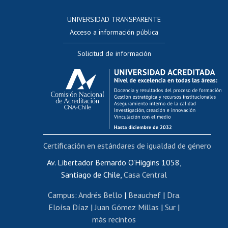
Consulta a bases de datos
UNIVERSIDAD TRANSPARENTE
Perfeccionamiento
Acceso a información pública
Editar Portafolio Académico
Solicitud de información
Evaluación docente
Calificación académica
Postulación al AUCAI
Funcionarias/os
Cursos internos de capacitación
Bienestar del personal
Certificación en estándares de igualdad de género
Portal de movilidad interna
Certificado de renta
Av. Libertador Bernardo O'Higgins 1058,
Santiago de Chile,
Casa Central
Certificado de renta honorarios
Gestión de correo uchile
Campus
:
Andrés Bello
|
Beauchef
|
Dra.
Editar páginas blancas
Eloísa Díaz
|
Juan Gómez Millas
|
Sur
|
más recintos
Extranjeras/os