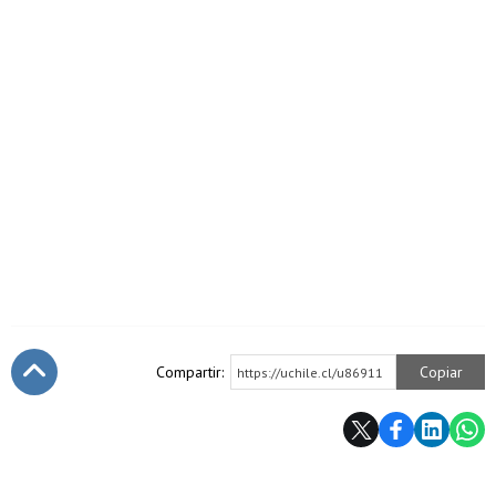
Compartir:
Copiar
https://uchile.cl/u86911
Subir