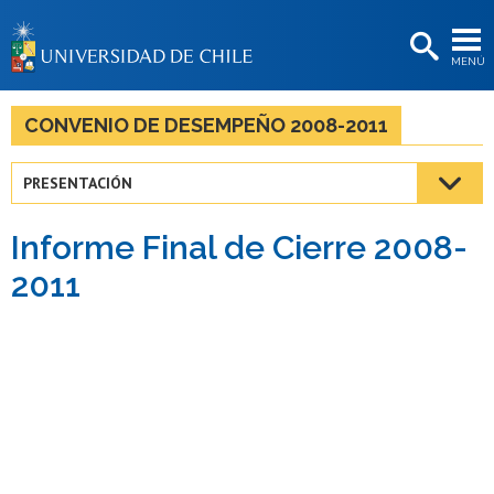
EXTENSIÓN
MENÚ
BIBLIOTECAS
LA UNIVERSIDAD
CONVENIO DE DESEMPEÑO 2008-2011
Postulantes
PRESENTACIÓN
Estudiantes
Informe Final de Cierre 2008-
Académicas/os
2011
Funcionarias/os
Egresadas/os