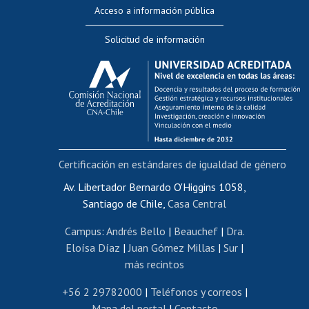
Perfeccionamiento
Acceso a información pública
Editar Portafolio Académico
Solicitud de información
Evaluación docente
Calificación académica
Postulación al AUCAI
Funcionarias/os
Cursos internos de capacitación
Bienestar del personal
Certificación en estándares de igualdad de género
Portal de movilidad interna
Certificado de renta
Av. Libertador Bernardo O'Higgins 1058,
Santiago de Chile,
Casa Central
Certificado de renta honorarios
Gestión de correo uchile
Campus
:
Andrés Bello
|
Beauchef
|
Dra.
Editar páginas blancas
Eloísa Díaz
|
Juan Gómez Millas
|
Sur
|
más recintos
Extranjeras/os
Revalidación y reconocimiento de títulos
+56 2 29782000
|
Teléfonos y correos
|
Mapa del portal
|
Contacto