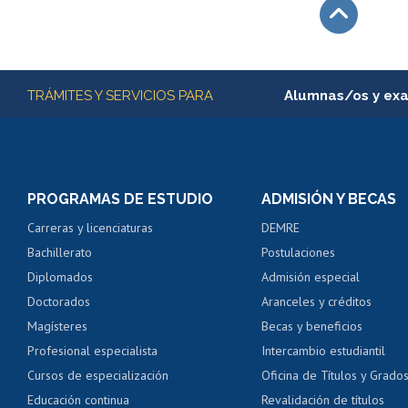
Subir
Más información
TRÁMITES Y SERVICIOS PARA
Alumnas/os y ex
Matrícula en línea
Inscripción y cambio d
Consulta y certificado
PROGRAMAS DE ESTUDIO
ADMISIÓN Y BECAS
Certificado de alumno
Carreras y licenciaturas
DEMRE
Servicio médico y den
Bachillerato
Postulaciones
Pago de arancel y cré
Diplomados
Admisión especial
Pago de arancel y cré
Doctorados
Aranceles y créditos
Certificado de títulos 
Magísteres
Becas y beneficios
Profesional especialista
Intercambio estudiantil
Mi Uchile
Ayu
Cursos de especialización
Oficina de Títulos y Grado
Educación continua
Revalidación de títulos