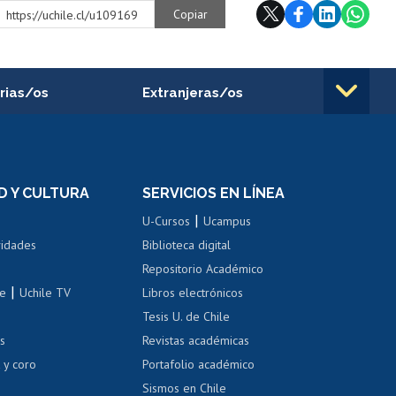
Copiar
https://uchile.cl/u109169
rias/os
Extranjeras/os
rnos de
Revalidación y reconocimiento
n
de títulos
el personal
Postulación al Programa de
Movilidad Estudiantil
D Y CULTURA
SERVICIOS EN LÍNEA
ovilidad interna
Inscripción de asignaturas
|
 de renta
U-Cursos
Ucampus
Cursos de español
 de renta
vidades
Biblioteca digital
Repositorio Académico
correo uchile
|
le
Uchile TV
Libros electrónicos
nas blancas
Tesis U. de Chile
os
Revistas académicas
, sexual y violencia
Denuncias administrativas
 y coro
Portafolio académico
Sismos en Chile