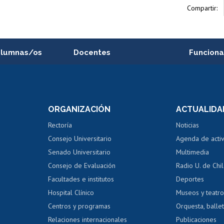
Compartir:
alumnas/os
Docentes
Funciona
Postulación a concursos
Cursos inte
internos de investigación
capacitació
e asignaturas
Consulta a bases de datos
Bienestar d
 de notas
ORGANIZACIÓN
ACTUALIDA
Perfeccionamiento
Portal de m
 regular
Editar Portafolio Académico
Certificado
Rectoría
Noticias
tal
Evaluación docente
Certificado
Consejo Universitario
Agenda de acti
dito alumnos
honorarios
Calificación académica
Senado Universitario
Multimedia
dito exalumnos
Gestión de 
Consejo de Evaluación
Radio U. de Chi
Postulación al AUCAI
y grados
Editar pági
Facultades e institutos
Deportes
Hospital Clínico
Museos y teatr
da tecnológica
Tarjeta TUI
Wifi
Acoso laboral
s
Centros y programas
Orquesta, ballet
Relaciones internacionales
Publicaciones