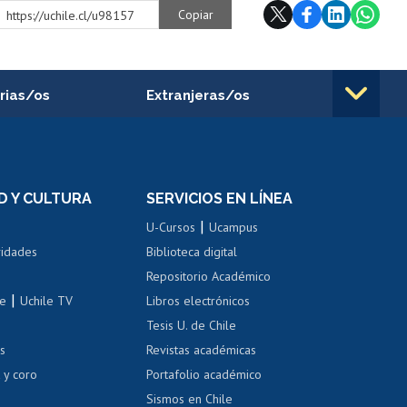
Copiar
https://uchile.cl/u98157
rias/os
Extranjeras/os
rnos de
Revalidación y reconocimiento
n
de títulos
el personal
Postulación al Programa de
Movilidad Estudiantil
D Y CULTURA
SERVICIOS EN LÍNEA
ovilidad interna
Inscripción de asignaturas
|
 de renta
U-Cursos
Ucampus
Cursos de español
 de renta
vidades
Biblioteca digital
Repositorio Académico
correo uchile
|
le
Uchile TV
Libros electrónicos
nas blancas
Tesis U. de Chile
os
Revistas académicas
, sexual y violencia
Denuncias administrativas
 y coro
Portafolio académico
Sismos en Chile