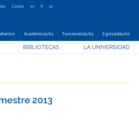
hile
Correo
en
fr
pt
Artes
Cs. Agronómicas
diantes
Académicas/os
Funcionarias/os
Egresadas/os
Cs. Forestales y Conservación
BIBLIOTECAS
LA UNIVERSIDAD
Cs. Sociales
Comunicación e Imagen
Economía y Negocios
Gobierno
Odontología
mestre 2013
Estudios Internacionales
Bachillerato
Hospital Clínico