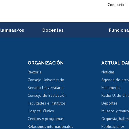
Compartir:
alumnas/os
Docentes
Funciona
Postulación a concursos
Cursos inte
internos de investigación
capacitació
e asignaturas
Consulta a bases de datos
Bienestar d
 de notas
ORGANIZACIÓN
ACTUALIDA
Perfeccionamiento
Portal de m
 regular
Editar Portafolio Académico
Certificado
Rectoría
Noticias
tal
Evaluación docente
Certificado
Consejo Universitario
Agenda de acti
dito alumnos
honorarios
Calificación académica
Senado Universitario
Multimedia
dito exalumnos
Gestión de 
Consejo de Evaluación
Radio U. de Chi
Postulación al AUCAI
y grados
Editar pági
Facultades e institutos
Deportes
Hospital Clínico
Museos y teatr
da tecnológica
Tarjeta TUI
Wifi
Acoso laboral
s
Centros y programas
Orquesta, ballet
Relaciones internacionales
Publicaciones