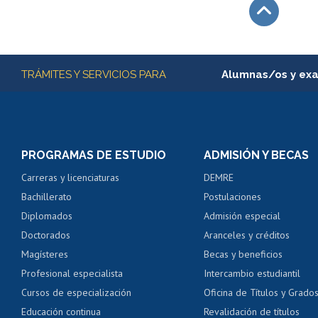
Subir
Más información
TRÁMITES Y SERVICIOS PARA
Alumnas/os y ex
Matrícula en línea
Inscripción y cambio d
Consulta y certificado
PROGRAMAS DE ESTUDIO
ADMISIÓN Y BECAS
Certificado de alumno
Carreras y licenciaturas
DEMRE
Servicio médico y den
Bachillerato
Postulaciones
Pago de arancel y cré
Diplomados
Admisión especial
Pago de arancel y cré
Doctorados
Aranceles y créditos
Certificado de títulos 
Magísteres
Becas y beneficios
Profesional especialista
Intercambio estudiantil
Mi Uchile
Ayu
Cursos de especialización
Oficina de Títulos y Grado
Educación continua
Revalidación de títulos