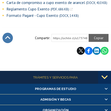
Carta de compromiso a cupo exento de arancel
(DOCX, 410 KB)
Reglamento Cupo Exento
(PDF, 686 KB)
Formato Pagaré - Cupo Exento
(DOCX, 14 KB)
Compartir:
Copiar
https://uchile.cl/u173748
Subir
Más información
TRÁMITES Y SERVICIOS PARA
PROGRAMAS DE ESTUDIO
Alumnas/os y exalumnas/os
Matrícula en línea
ADMISIÓN Y BECAS
Inscripción y cambio de asignaturas
ORGANIZACIÓN