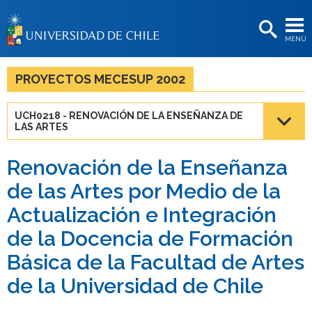
EXTENSIÓN
MENÚ
BIBLIOTECAS
LA UNIVERSIDAD
PROYECTOS MECESUP 2002
Postulantes
UCH0218 - RENOVACIÓN DE LA ENSEÑANZA DE
LAS ARTES
Estudiantes
Académicas/os
Renovación de la Enseñanza
de las Artes por Medio de la
Funcionarias/os
Actualización e Integración
Egresadas/os
de la Docencia de Formación
Básica de la Facultad de Artes
de la Universidad de Chile