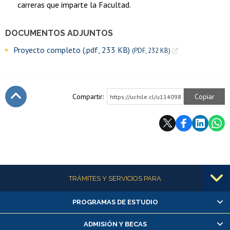
carreras que imparte la Facultad.
DOCUMENTOS ADJUNTOS
Proyecto completo (.pdf, 233 KB)
(PDF, 232 KB)
Compartir:
Copiar
https://uchile.cl/u114098
Subir
Más información
TRÁMITES Y SERVICIOS PARA
PROGRAMAS DE ESTUDIO
Alumnas/os y exalumnas/os
Matrícula en línea
ADMISIÓN Y BECAS