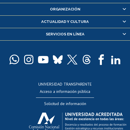
Inscripción y cambio de asignaturas
ORGANIZACIÓN
Consulta y certificado de notas
Certificado de alumno regular
ACTUALIDAD Y CULTURA
Servicio médico y dental
SERVICIOS EN LÍNEA
Pago de arancel y crédito alumnos
Pago de arancel y crédito exalumnos
Certificado de títulos y grados
Docentes
Postulación a concursos internos de investigación
Consulta a bases de datos
UNIVERSIDAD TRANSPARENTE
Perfeccionamiento
Acceso a información pública
Editar Portafolio Académico
Solicitud de información
Evaluación docente
Calificación académica
Postulación al AUCAI