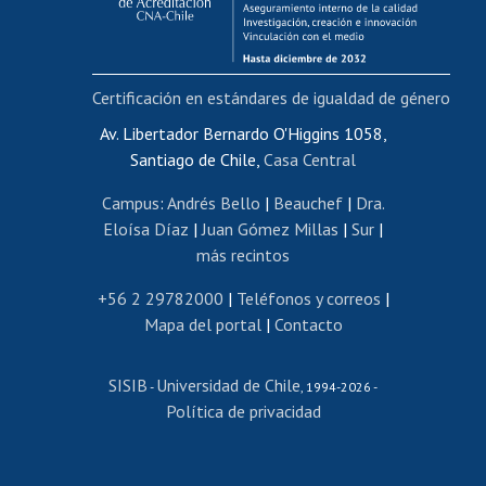
Funcionarias/os
Cursos internos de capacitación
Bienestar del personal
Certificación en estándares de igualdad de género
Portal de movilidad interna
Certificado de renta
Av. Libertador Bernardo O'Higgins 1058,
Santiago de Chile,
Casa Central
Certificado de renta honorarios
Gestión de correo uchile
Campus
:
Andrés Bello
|
Beauchef
|
Dra.
Editar páginas blancas
Eloísa Díaz
|
Juan Gómez Millas
|
Sur
|
más recintos
Extranjeras/os
Revalidación y reconocimiento de títulos
+56 2 29782000
|
Teléfonos y correos
|
Mapa del portal
|
Contacto
Postulación al Programa de Movilidad Estudiantil
Inscripción de asignaturas
SISIB
Universidad de Chile
Cursos de español
-
, 1994-2026 -
Política de privacidad
Mi Uchile
Ayuda tecnológica
Tarjeta TUI
Wifi
Acoso laboral, sexual y violencia