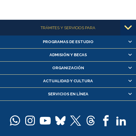
Más información
TRÁMITES Y SERVICIOS PARA
PROGRAMAS DE ESTUDIO
Alumnas/os y exalumnas/os
Matrícula en línea
ADMISIÓN Y BECAS
Inscripción y cambio de asignaturas
ORGANIZACIÓN
Consulta y certificado de notas
Certificado de alumno regular
ACTUALIDAD Y CULTURA
Servicio médico y dental
SERVICIOS EN LÍNEA
Pago de arancel y crédito alumnos
Pago de arancel y crédito exalumnos
Certificado de títulos y grados
Docentes
Postulación a concursos internos de investigación