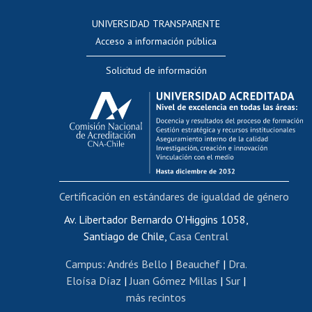
Consulta a bases de datos
UNIVERSIDAD TRANSPARENTE
Perfeccionamiento
Acceso a información pública
Editar Portafolio Académico
Solicitud de información
Evaluación docente
Calificación académica
Postulación al AUCAI
Funcionarias/os
Cursos internos de capacitación
Bienestar del personal
Certificación en estándares de igualdad de género
Portal de movilidad interna
Certificado de renta
Av. Libertador Bernardo O'Higgins 1058,
Santiago de Chile,
Casa Central
Certificado de renta honorarios
Gestión de correo uchile
Campus
:
Andrés Bello
|
Beauchef
|
Dra.
Editar páginas blancas
Eloísa Díaz
|
Juan Gómez Millas
|
Sur
|
más recintos
Extranjeras/os