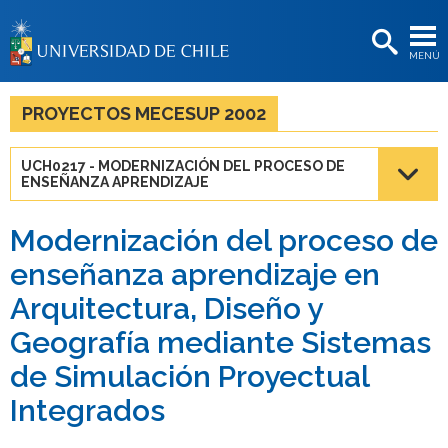
EXTENSIÓN
MENÚ
BIBLIOTECAS
LA UNIVERSIDAD
PROYECTOS MECESUP 2002
Postulantes
UCH0217 - MODERNIZACIÓN DEL PROCESO DE
ENSEÑANZA APRENDIZAJE
Estudiantes
Académicas/os
Modernización del proceso de
enseñanza aprendizaje en
Funcionarias/os
Arquitectura, Diseño y
Egresadas/os
Geografía mediante Sistemas
de Simulación Proyectual
Integrados