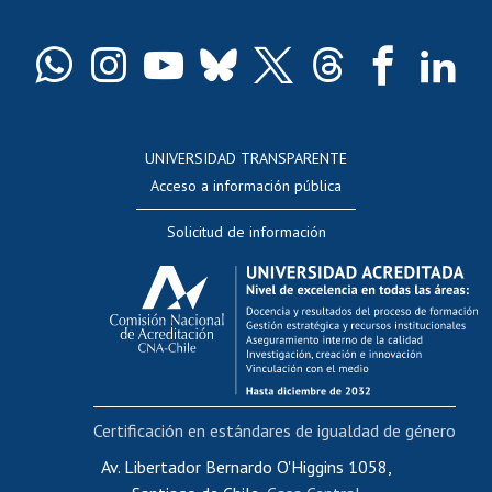
Pago de arancel y crédito exalumnos
Certificado de títulos y grados
Docentes
Postulación a concursos internos de investigación
Consulta a bases de datos
UNIVERSIDAD TRANSPARENTE
Perfeccionamiento
Acceso a información pública
Editar Portafolio Académico
Solicitud de información
Evaluación docente
Calificación académica
Postulación al AUCAI
Funcionarias/os
Cursos internos de capacitación
Bienestar del personal
Certificación en estándares de igualdad de género
Portal de movilidad interna
Certificado de renta
Av. Libertador Bernardo O'Higgins 1058,