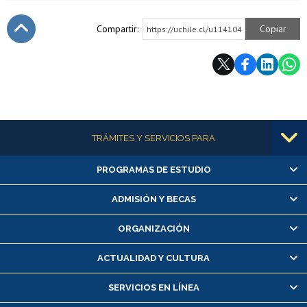
Compartir:
Copiar
https://uchile.cl/u114104
Subir
Más información
TRÁMITES Y SERVICIOS PARA
PROGRAMAS DE ESTUDIO
Alumnas/os y exalumnas/os
Matrícula en línea
ADMISIÓN Y BECAS
Inscripción y cambio de asignaturas
ORGANIZACIÓN
Consulta y certificado de notas
Certificado de alumno regular
ACTUALIDAD Y CULTURA
Servicio médico y dental
SERVICIOS EN LÍNEA
Pago de arancel y crédito alumnos