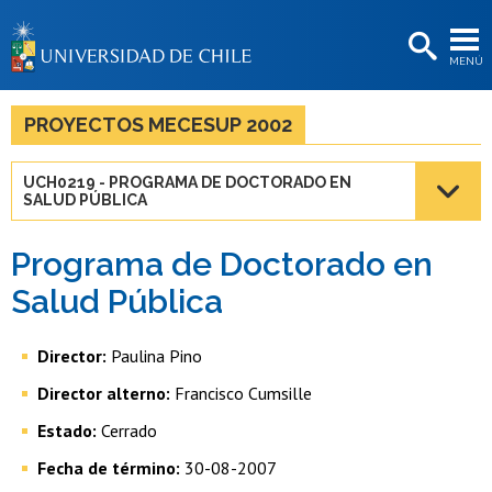
EXTENSIÓN
MENÚ
BIBLIOTECAS
LA UNIVERSIDAD
PROYECTOS MECESUP 2002
Postulantes
UCH0219 - PROGRAMA DE DOCTORADO EN
SALUD PÚBLICA
Estudiantes
Académicas/os
Programa de Doctorado en
Salud Pública
Funcionarias/os
Egresadas/os
Director:
Paulina Pino
Director alterno:
Francisco Cumsille
Estado:
Cerrado
Fecha de término:
30-08-2007