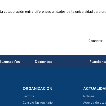
.
a colaboración entre diferentes unidades de la universidad para u
Compartir:
alumnas/os
Docentes
Funciona
Postulación a concursos
Cursos inte
internos de investigación
capacitació
e asignaturas
Consulta a bases de datos
Bienestar d
 de notas
ORGANIZACIÓN
ACTUALIDA
Perfeccionamiento
Portal de m
 regular
Editar Portafolio Académico
Certificado
Rectoría
Noticias
tal
Evaluación docente
Certificado
Consejo Universitario
Agenda de acti
dito alumnos
honorarios