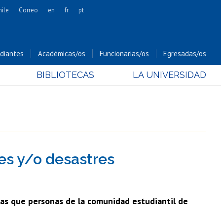
hile
Correo
en
fr
pt
Artes
Cs. Agronómicas
diantes
Académicas/os
Funcionarias/os
Egresadas/os
Cs. Forestales y Conservación
BIBLIOTECAS
LA UNIVERSIDAD
Cs. Sociales
Comunicación e Imagen
Economía y Negocios
Gobierno
Odontología
es y/o desastres
Estudios Internacionales
Bachillerato
Hospital Clínico
las que personas de la comunidad estudiantil de