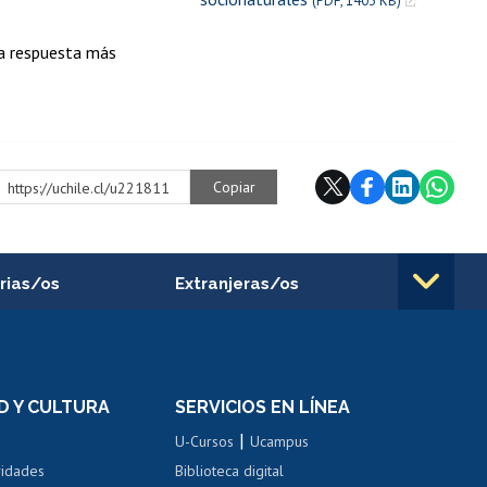
(PDF, 1403 KB)
na respuesta más
Copiar
https://uchile.cl/u221811
rias/os
Extranjeras/os
rnos de
Revalidación y reconocimiento
n
de títulos
el personal
Postulación al Programa de
Movilidad Estudiantil
D Y CULTURA
SERVICIOS EN LÍNEA
ovilidad interna
Inscripción de asignaturas
|
 de renta
U-Cursos
Ucampus
Cursos de español
 de renta
vidades
Biblioteca digital