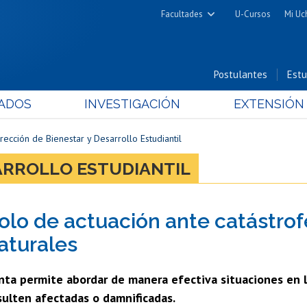
Facultades
U-Cursos
Mi Uc
Arquitectura y Urbanismo
Ciencias
Postulantes
Estu
Cs. Físicas y Matemáticas
ADOS
INVESTIGACIÓN
EXTENSIÓN
Cs. Químicas y Farmacéuticas
Cs. Veterinarias y Pecuarias
rección de Bienestar y Desarrollo Estudiantil
Derecho
SARROLLO ESTUDIANTIL
Filosofía y Humanidades
Medicina
olo de actuación ante catástrof
Estudios Avanzados en Educación
Nutrición y Tecnología de
aturales
Alimentos
nta permite abordar de manera efectiva situaciones en 
sulten afectadas o damnificadas.