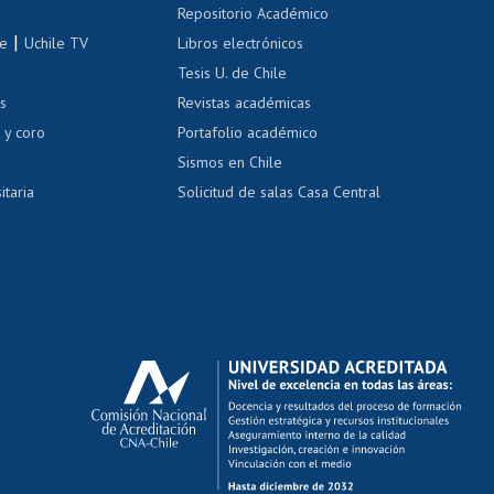
Repositorio Académico
correo uchile
|
le
Uchile TV
Libros electrónicos
nas blancas
Tesis U. de Chile
os
Revistas académicas
, sexual y violencia
Denuncias administrativas
 y coro
Portafolio académico
Sismos en Chile
itaria
Solicitud de salas Casa Central