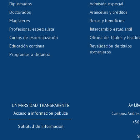
Diplomados
Admisión especial
Pago de arancel y cré
Doctorados
Aranceles y créditos
Certificado de títulos 
Magísteres
Becas y beneficios
Profesional especialista
Intercambio estudiantil
Mi Uchile
Ayu
Cursos de especialización
Oficina de Títulos y Grado
Educación continua
Revalidación de títulos
extranjeros
Programas a distancia
UNIVERSIDAD TRANSPARENTE
Av. Li
Acceso a información pública
Campus
:
Andrés
+56
Solicitud de información
S