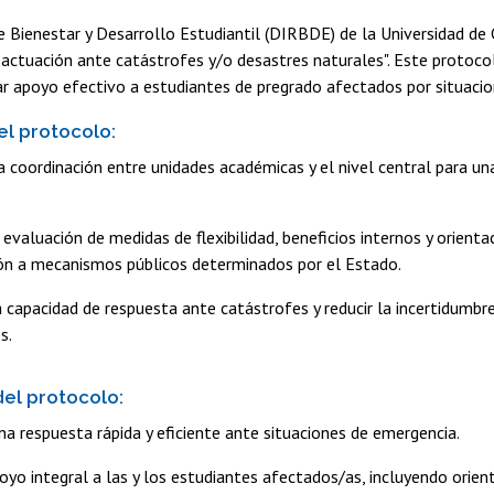
e Bienestar y Desarrollo Estudiantil (DIRBDE) de la Universidad de 
actuación ante catástrofes y/o desastres naturales". Este protoc
ar apoyo efectivo a estudiantes de pregrado afectados por situaci
el protocolo:
la coordinación entre unidades académicas y el nivel central para un
a evaluación de medidas de flexibilidad, beneficios internos y orienta
ón a mecanismos públicos determinados por el Estado.
a capacidad de respuesta ante catástrofes y reducir la incertidumbr
s.
del protocolo:
na respuesta rápida y eficiente ante situaciones de emergencia.
oyo integral a las y los estudiantes afectados/as, incluyendo orien