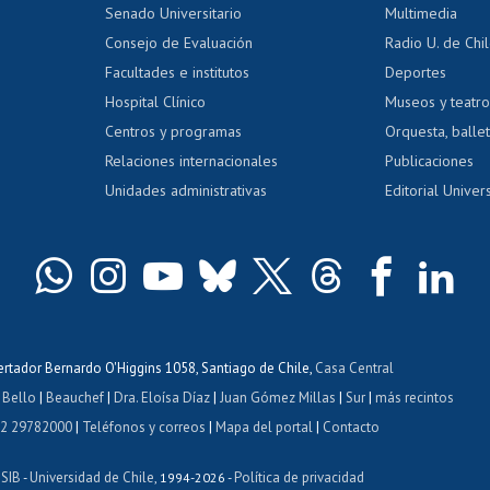
Calificación académica
Senado Universitario
Multimedia
dito exalumnos
Gestión de 
Consejo de Evaluación
Radio U. de Chi
Postulación al AUCAI
y grados
Editar pági
Facultades e institutos
Deportes
Hospital Clínico
Museos y teatr
da tecnológica
Tarjeta TUI
Wifi
Acoso laboral
s
Centros y programas
Orquesta, ballet
Relaciones internacionales
Publicaciones
Unidades administrativas
Editorial Univers
bertador Bernardo O'Higgins 1058, Santiago de Chile,
Casa Central
 Bello
|
Beauchef
|
Dra. Eloísa Díaz
|
Juan Gómez Millas
|
Sur
|
más recintos
 2 29782000
|
Teléfonos y correos
|
Mapa del portal
|
Contacto
ISIB
Universidad de Chile
Política de privacidad
-
, 1994-2026 -