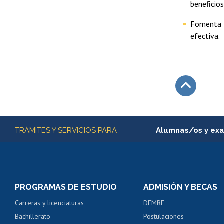
beneficios
Fomenta l
efectiva.
Subir
Más información
TRÁMITES Y SERVICIOS PARA
Alumnas/os y ex
Matrícula en línea
Inscripción y cambio d
Consulta y certificado
PROGRAMAS DE ESTUDIO
ADMISIÓN Y BECAS
Certificado de alumno
Carreras y licenciaturas
DEMRE
Servicio médico y den
Bachillerato
Postulaciones
Pago de arancel y cré