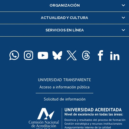
ORGANIZACIÓN
Consulta y certificado de notas
Certificado de alumno regular
ACTUALIDAD Y CULTURA
Servicio médico y dental
SERVICIOS EN LÍNEA
Pago de arancel y crédito alumnos
Pago de arancel y crédito exalumnos
Certificado de títulos y grados
Docentes
Postulación a concursos internos de investigación
Consulta a bases de datos
UNIVERSIDAD TRANSPARENTE
Perfeccionamiento
Acceso a información pública
Editar Portafolio Académico
Solicitud de información
Evaluación docente
Calificación académica
Postulación al AUCAI
Funcionarias/os