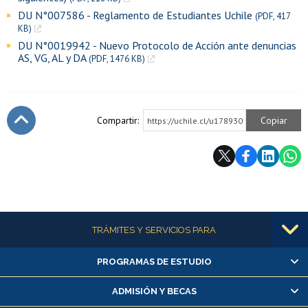
DU N°007586 - Reglamento de Estudiantes Uchile
(PDF, 417
KB)
DU N°0019942 - Nuevo Protocolo de Acción ante denuncias
AS, VG, AL y DA
(PDF, 1476 KB)
Compartir:
Copiar
https://uchile.cl/u178930
Subir
Más información
TRÁMITES Y SERVICIOS PARA
PROGRAMAS DE ESTUDIO
Alumnas/os y exalumnas/os
Matrícula en línea
ADMISIÓN Y BECAS
Inscripción y cambio de asignaturas