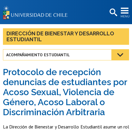
EXTENSIÓN
MENÚ
BIBLIOTECAS
LA UNIVERSIDAD
DIRECCIÓN DE BIENESTAR Y DESARROLLO
ESTUDIANTIL
Postulantes
Estudiantes
ACOMPAÑAMIENTO ESTUDIANTIL
Académicas/os
Protocolo de recepción
Funcionarias/os
denuncias de estudiantes por
Acoso Sexual, Violencia de
Egresadas/os
Género, Acoso Laboral o
Discriminación Arbitraria
La Dirección de Bienestar y Desarrollo Estudiantil asume un rol