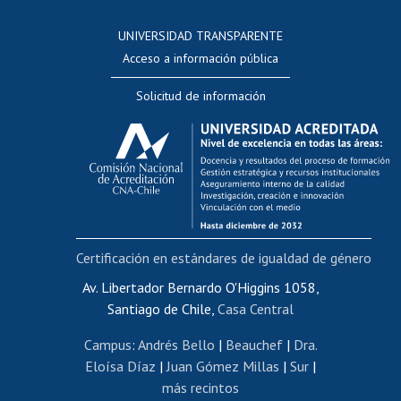
Consulta a bases de datos
UNIVERSIDAD TRANSPARENTE
Perfeccionamiento
Acceso a información pública
Editar Portafolio Académico
Solicitud de información
Evaluación docente
Calificación académica
Postulación al AUCAI
Funcionarias/os
Cursos internos de capacitación
Bienestar del personal
Certificación en estándares de igualdad de género
Portal de movilidad interna
Certificado de renta
Av. Libertador Bernardo O'Higgins 1058,
Santiago de Chile,
Casa Central
Certificado de renta honorarios
Gestión de correo uchile
Campus
:
Andrés Bello
|
Beauchef
|
Dra.
Editar páginas blancas
Eloísa Díaz
|
Juan Gómez Millas
|
Sur
|
más recintos
Extranjeras/os