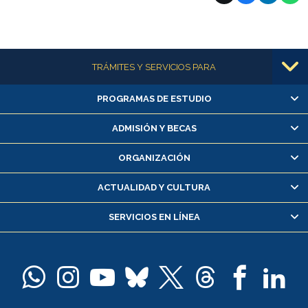
Más información
TRÁMITES Y SERVICIOS PARA
PROGRAMAS DE ESTUDIO
Alumnas/os y exalumnas/os
Matrícula en línea
ADMISIÓN Y BECAS
Inscripción y cambio de asignaturas
ORGANIZACIÓN
Consulta y certificado de notas
Certificado de alumno regular
ACTUALIDAD Y CULTURA
Servicio médico y dental
SERVICIOS EN LÍNEA
Pago de arancel y crédito alumnos
Pago de arancel y crédito exalumnos
Certificado de títulos y grados
Docentes
Postulación a concursos internos de investigación