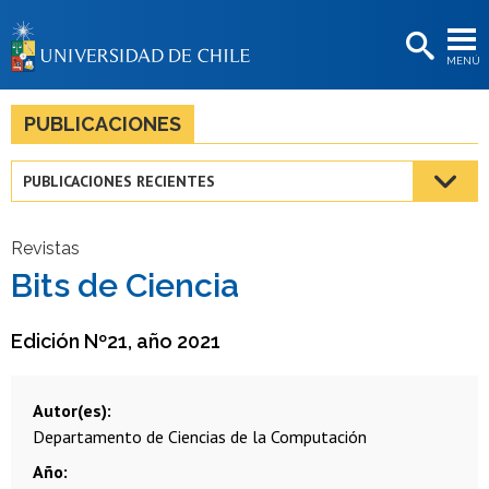
EXTENSIÓN
MENÚ
BIBLIOTECAS
LA UNIVERSIDAD
PUBLICACIONES
Postulantes
PUBLICACIONES RECIENTES
Estudiantes
Académicas/os
Revistas
Bits de Ciencia
Funcionarias/os
Egresadas/os
Edición Nº21, año 2021
Autor(es)
Departamento de Ciencias de la Computación
Año