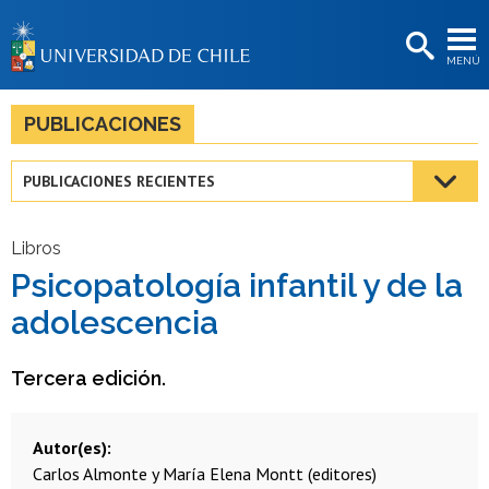
EXTENSIÓN
MENÚ
BIBLIOTECAS
LA UNIVERSIDAD
PUBLICACIONES
Postulantes
PUBLICACIONES RECIENTES
Estudiantes
Académicas/os
Libros
Psicopatología infantil y de la
Funcionarias/os
adolescencia
Egresadas/os
Tercera edición.
Autor(es)
Carlos Almonte y María Elena Montt (editores)