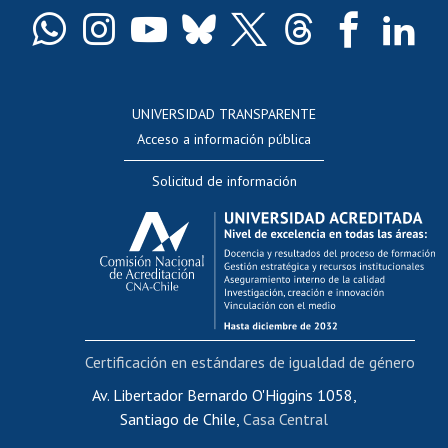
Certificado de títulos y grados
Docentes
Postulación a concursos internos de investigación
Consulta a bases de datos
UNIVERSIDAD TRANSPARENTE
Perfeccionamiento
Acceso a información pública
Editar Portafolio Académico
Solicitud de información
Evaluación docente
Calificación académica
Postulación al AUCAI
Funcionarias/os
Cursos internos de capacitación
Bienestar del personal
Certificación en estándares de igualdad de género
Portal de movilidad interna
Certificado de renta
Av. Libertador Bernardo O'Higgins 1058,
Santiago de Chile,
Casa Central
Certificado de renta honorarios
Gestión de correo uchile