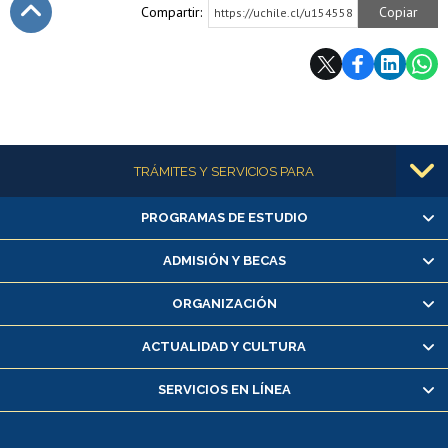
Compartir:
Copiar
https://uchile.cl/u154558
Subir
Más información
TRÁMITES Y SERVICIOS PARA
PROGRAMAS DE ESTUDIO
Alumnas/os y exalumnas/os
Matrícula en línea
ADMISIÓN Y BECAS
Inscripción y cambio de asignaturas
ORGANIZACIÓN
Consulta y certificado de notas
Certificado de alumno regular
ACTUALIDAD Y CULTURA
Servicio médico y dental
SERVICIOS EN LÍNEA
Pago de arancel y crédito alumnos
Pago de arancel y crédito exalumnos