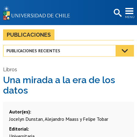
EXTENSIÓN
MENÚ
BIBLIOTECAS
LA UNIVERSIDAD
PUBLICACIONES
Postulantes
PUBLICACIONES RECIENTES
Estudiantes
Académicas/os
Libros
Una mirada a la era de los
Funcionarias/os
datos
Egresadas/os
Autor(es)
Jocelyn Dunstan, Alejandro Maass y Felipe Tobar
Editorial
Universitaria