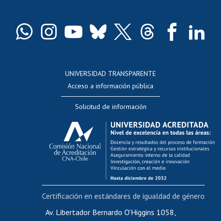
Pago de arancel y crédito exalumnos
Certificado de títulos y grados
Docentes
Postulación a concursos internos de investigación
Consulta a bases de datos
UNIVERSIDAD TRANSPARENTE
Perfeccionamiento
Acceso a información pública
Editar Portafolio Académico
Solicitud de información
Evaluación docente
Calificación académica
Postulación al AUCAI
Funcionarias/os
Cursos internos de capacitación
Bienestar del personal
Certificación en estándares de igualdad de género
Portal de movilidad interna
Certificado de renta
Av. Libertador Bernardo O'Higgins 1058,