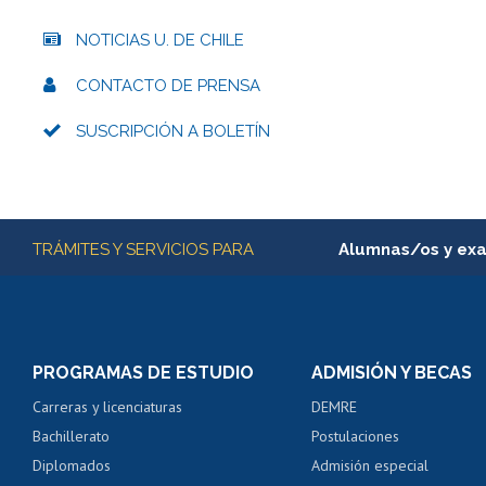
NOTICIAS U. DE CHILE
CONTACTO DE PRENSA
SUSCRIPCIÓN A BOLETÍN
Más información
TRÁMITES Y SERVICIOS PARA
Alumnas/os y ex
Matrícula en línea
Inscripción y cambio d
Consulta y certificado
PROGRAMAS DE ESTUDIO
ADMISIÓN Y BECAS
Certificado de alumno
Carreras y licenciaturas
DEMRE
Servicio médico y den
Bachillerato
Postulaciones
Pago de arancel y cré
Diplomados
Admisión especial
Pago de arancel y cré