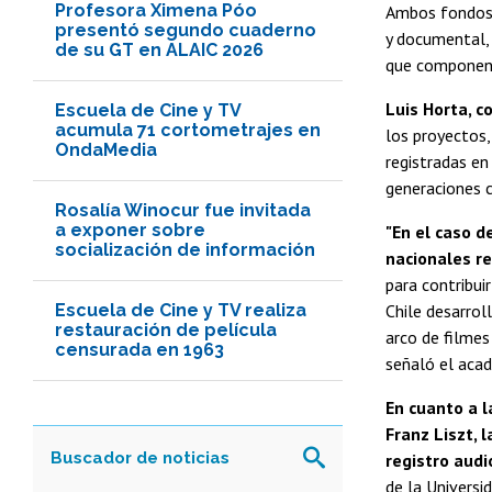
Profesora Ximena Póo
Ambos fondos f
presentó segundo cuaderno
y documental, 
de su GT en ALAIC 2026
que componen 
Luis Horta, c
Escuela de Cine y TV
acumula 71 cortometrajes en
los proyectos,
OndaMedia
registradas en
generaciones c
Rosalía Winocur fue invitada
a exponer sobre
"En el caso d
socialización de información
nacionales re
para contribui
Escuela de Cine y TV realiza
Chile desarrol
restauración de película
arco de filmes
censurada en 1963
señaló el acad
En cuanto a l
Franz Liszt, 
registro audi
de la Universi