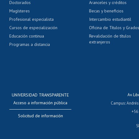
Doctorados
Aranceles y créditos
Certificado de títulos 
Magísteres
Becas y beneficios
Profesional especialista
Intercambio estudiantil
Mi Uchile
Ayu
Cursos de especialización
Oficina de Títulos y Grado
Educación continua
Revalidación de títulos
extranjeros
Programas a distancia
UNIVERSIDAD TRANSPARENTE
Av. Li
Acceso a información pública
Campus
:
Andrés
+56
Solicitud de información
S