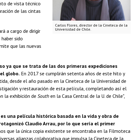
to de vista técnico
ración de las cintas
Carlos Flores, director de la Cineteca de la
Universidad de Chile.
rá a cargo de dirigir
 haber sido
ermite que las nuevas
ioso ya que se trata de las dos primeras expediciones
el globo.
En 2017 se cumplirán setenta años de este hito y
tida, desde el año pasado en la Cineteca de la Universidad de
stigación y restauración de esta película, completando así el
n la exhibición de
South
en la Casa Central de la U. de Chile",
s una película histórica basada en la vida y obra de
rotagonizó Claudio Arrau, por lo que sería el primer
s que la única copia existente se encontraba en la Filmoteca
iversas alianzas colaborativa que impulsa la Cineteca de la