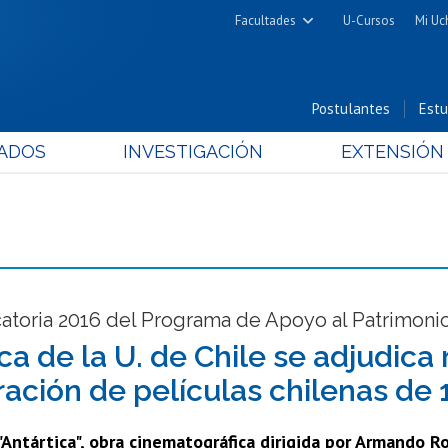
Facultades
U-Cursos
Mi Uc
Arquitectura y Urbanismo
Ciencias
Postulantes
Estu
Cs. Físicas y Matemáticas
ADOS
INVESTIGACIÓN
EXTENSIÓN
Cs. Químicas y Farmacéuticas
Cs. Veterinarias y Pecuarias
Derecho
Filosofía y Humanidades
Medicina
Estudios Avanzados en Educación
atoria 2016 del Programa de Apoyo al Patrimoni
Nutrición y Tecnología de
ca de la U. de Chile se adjudica
Alimentos
ración de películas chilenas de 
"Antártica", obra cinematográfica dirigida por Armando R