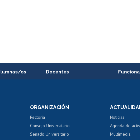
alumnas/os
Docentes
Funciona
Postulación a concursos
Cursos inte
internos de investigación
capacitació
e asignaturas
Consulta a bases de datos
Bienestar d
 de notas
ORGANIZACIÓN
ACTUALIDA
Perfeccionamiento
Portal de m
 regular
Editar Portafolio Académico
Certificado
Rectoría
Noticias
tal
Evaluación docente
Certificado
Consejo Universitario
Agenda de acti
dito alumnos
honorarios
Calificación académica
Senado Universitario
Multimedia
dito exalumnos
Gestión de 