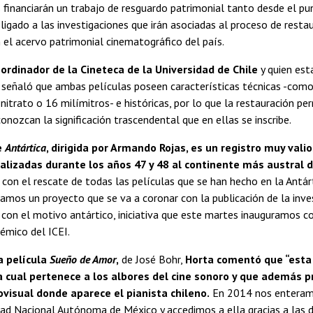
inanciarán un trabajo de resguardo patrimonial tanto desde el pun
ligado a las investigaciones que irán asociadas al proceso de restau
el acervo patrimonial cinematográfico del país.
oordinador de la Cineteca de la Universidad de Chile
y quien esta
 señaló que ambas películas poseen características técnicas -como
 nitrato o 16 milímitros- e históricas, por lo que la restauración p
onozcan la significación trascendental que en ellas se inscribe.
e
Antártica
, dirigida por Armando Rojas, es un registro muy val
alizadas durante los años 47 y 48 al continente más austral d
r con el rescate de todas las películas que se han hecho en la Antár
lamos un proyecto que se va a coronar con la publicación de la inve
 con el motivo antártico, iniciativa que este martes inauguramos co
émico del ICEI.
a película
Sueño de Amor
,
de José Bohr,
Horta comentó que “esta e
la cual pertenece a los albores del cine sonoro y que además p
ovisual donde aparece el pianista chileno.
En 2014 nos enteramo
dad Nacional Autónoma de México y accedimos a ella gracias a las d