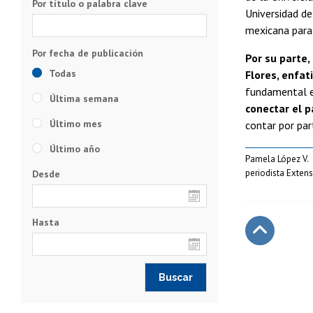
Por título o palabra clave
Universidad de
mexicana para,
Por su parte, 
Todas
Flores, enfat
fundamental en
Última semana
conectar el p
Último mes
contar por pa
Último año
Pamela López V.
periodista Exten
Desde
Hasta
Subir