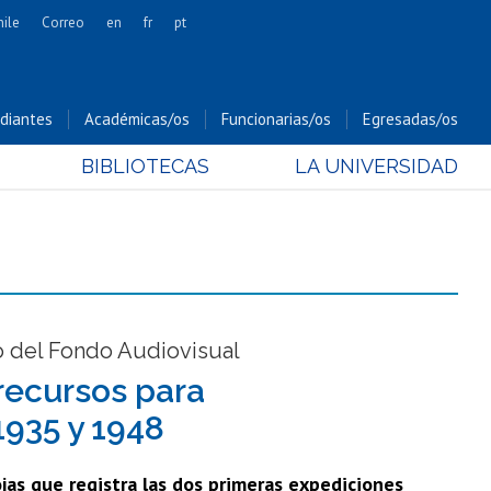
hile
Correo
en
fr
pt
Artes
Cs. Agronómicas
diantes
Académicas/os
Funcionarias/os
Egresadas/os
Cs. Forestales y Conservación
BIBLIOTECAS
LA UNIVERSIDAD
Cs. Sociales
Comunicación e Imagen
Economía y Negocios
Gobierno
Odontología
Estudios Internacionales
o del Fondo Audiovisual
Bachillerato
 recursos para
Hospital Clínico
1935 y 1948
ojas que registra las dos primeras expediciones