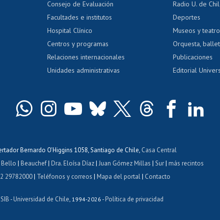
Consejo de Evaluación
Radio U. de Chi
Postulación al AUCAI
y grados
Editar pági
Facultades e institutos
Deportes
Hospital Clínico
Museos y teatr
da tecnológica
Tarjeta TUI
Wifi
Acoso laboral
s
Centros y programas
Orquesta, ballet
Relaciones internacionales
Publicaciones
Unidades administrativas
Editorial Univers
bertador Bernardo O'Higgins 1058, Santiago de Chile,
Casa Central
 Bello
|
Beauchef
|
Dra. Eloísa Díaz
|
Juan Gómez Millas
|
Sur
|
más recintos
 2 29782000
|
Teléfonos y correos
|
Mapa del portal
|
Contacto
ISIB
Universidad de Chile
Política de privacidad
-
, 1994-2026 -