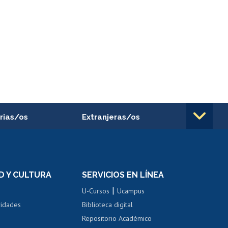
rias/os
Extranjeras/os
rnos de
Revalidación y reconocimiento
n
de títulos
el personal
Postulación al Programa de
Movilidad Estudiantil
D Y CULTURA
SERVICIOS EN LÍNEA
ovilidad interna
Inscripción de asignaturas
|
 de renta
U-Cursos
Ucampus
Cursos de español
 de renta
vidades
Biblioteca digital
Repositorio Académico
correo uchile