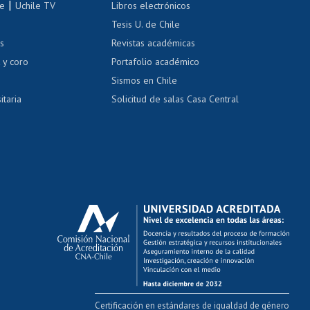
|
le
Uchile TV
Libros electrónicos
nas blancas
Tesis U. de Chile
os
Revistas académicas
, sexual y violencia
Denuncias administrativas
 y coro
Portafolio académico
Sismos en Chile
itaria
Solicitud de salas Casa Central
Certificación en estándares de igualdad de género