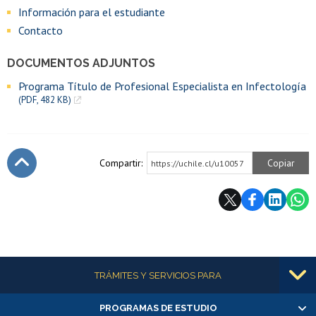
Información para el estudiante
Contacto
DOCUMENTOS ADJUNTOS
Programa Título de Profesional Especialista en Infectología
(PDF, 482 KB)
Compartir:
Copiar
https://uchile.cl/u10057
Subir
Más información
TRÁMITES Y SERVICIOS PARA
PROGRAMAS DE ESTUDIO
Alumnas/os y exalumnas/os