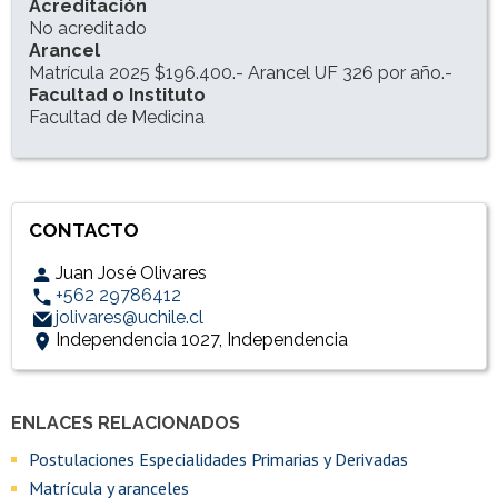
Acreditación
No acreditado
Arancel
Matrícula 2025 $196.400.- Arancel UF 326 por año.-
Facultad o Instituto
Facultad de Medicina
CONTACTO
Juan José Olivares
+562 29786412
jolivares@uchile.cl
Independencia 1027, Independencia
ENLACES RELACIONADOS
Accesos directos
Enlaces y documentos de interés
Postulaciones Especialidades Primarias y Derivadas
Matrícula y aranceles