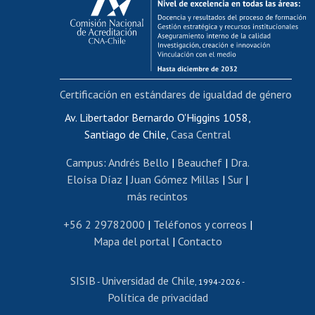
Postulación al AUCAI
Funcionarias/os
Cursos internos de capacitación
Bienestar del personal
Certificación en estándares de igualdad de género
Portal de movilidad interna
Certificado de renta
Av. Libertador Bernardo O'Higgins 1058,
Santiago de Chile,
Casa Central
Certificado de renta honorarios
Gestión de correo uchile
Campus
:
Andrés Bello
|
Beauchef
|
Dra.
Editar páginas blancas
Eloísa Díaz
|
Juan Gómez Millas
|
Sur
|
más recintos
Extranjeras/os
Revalidación y reconocimiento de títulos
+56 2 29782000
|
Teléfonos y correos
|
Mapa del portal
|
Contacto
Postulación al Programa de Movilidad Estudiantil
Inscripción de asignaturas
SISIB
Universidad de Chile
Cursos de español
-
, 1994-2026 -
Política de privacidad