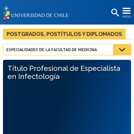
EXTENSIÓN
MENÚ
BIBLIOTECAS
LA UNIVERSIDAD
POSTGRADOS, POSTÍTULOS Y DIPLOMADOS
Postulantes
ESPECIALIDADES DE LA FACULTAD DE MEDICINA
Estudiantes
Título Profesional de Especialista
Académicas/os
en Infectología
Funcionarias/os
Egresadas/os