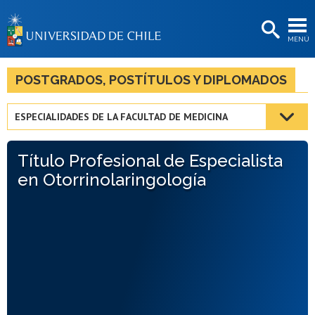
EXTENSIÓN
MENÚ
BIBLIOTECAS
LA UNIVERSIDAD
POSTGRADOS, POSTÍTULOS Y DIPLOMADOS
Postulantes
ESPECIALIDADES DE LA FACULTAD DE MEDICINA
Estudiantes
Título Profesional de Especialista
Académicas/os
en Otorrinolaringología
Funcionarias/os
Egresadas/os