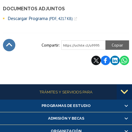
DOCUMENTOS ADJUNTOS
Descargar Programa
(PDF, 4217 KB)
Compartir:
Copiar
https://uchile.cl/u9995
Subir
Más información
TRÁMITES Y SERVICIOS PARA
PROGRAMAS DE ESTUDIO
Alumnas/os y exalumnas/os
Matrícula en línea
ADMISIÓN Y BECAS
Inscripción y cambio de asignaturas
ORGANIZACIÓN