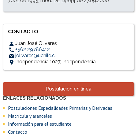
7001 de 1995, mod. DE 14844 de 27.09.2000
CONTACTO
Juan José Olivares
+562 29786412
jolivares@uchile.cl
Independencia 1027, Independencia
Accesos directos
Postulación en línea
ENLACES RELACIONADOS
Enlaces y documentos de interés
Postulaciones Especialidades Primarias y Derivadas
Matrícula y aranceles
Información para el estudiante
Contacto