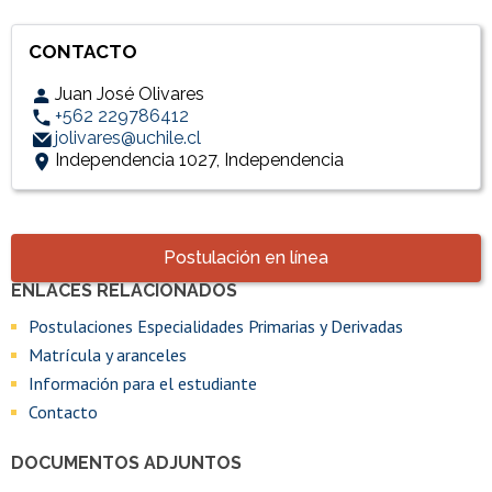
CONTACTO
Juan José Olivares
+562 229786412
jolivares@uchile.cl
Independencia 1027, Independencia
Accesos directos
Postulación en línea
ENLACES RELACIONADOS
Enlaces y documentos de interés
Postulaciones Especialidades Primarias y Derivadas
Matrícula y aranceles
Información para el estudiante
Contacto
DOCUMENTOS ADJUNTOS