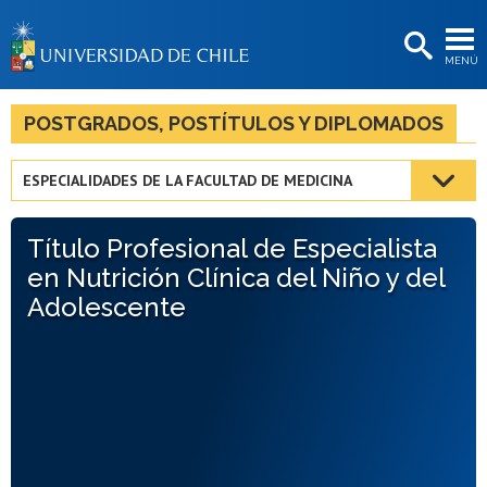
EXTENSIÓN
MENÚ
BIBLIOTECAS
LA UNIVERSIDAD
POSTGRADOS, POSTÍTULOS Y DIPLOMADOS
Postulantes
ESPECIALIDADES DE LA FACULTAD DE MEDICINA
Estudiantes
Título Profesional de Especialista
Académicas/os
en Nutrición Clínica del Niño y del
Funcionarias/os
Adolescente
Egresadas/os