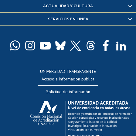
Certificado de alumno regular
ACTUALIDAD Y CULTURA
Servicio médico y dental
SERVICIOS EN LÍNEA
Pago de arancel y crédito alumnos
Pago de arancel y crédito exalumnos
Certificado de títulos y grados
Docentes
Postulación a concursos internos de investigación
Consulta a bases de datos
UNIVERSIDAD TRANSPARENTE
Perfeccionamiento
Acceso a información pública
Editar Portafolio Académico
Solicitud de información
Evaluación docente
Calificación académica
Postulación al AUCAI
Funcionarias/os
Cursos internos de capacitación