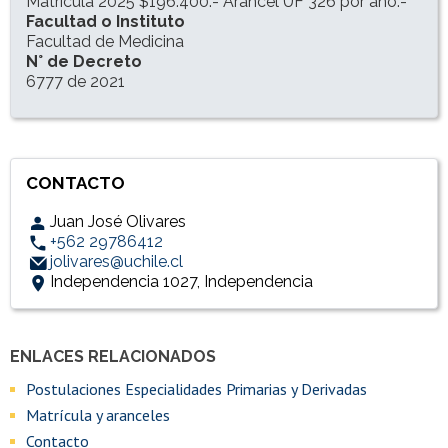
Matrícula 2025 $196.400.- Arancel UF 326 por año.-
Facultad o Instituto
Facultad de Medicina
N° de Decreto
6777 de 2021
CONTACTO
Juan José Olivares
+562 29786412
jolivares@uchile.cl
Independencia 1027, Independencia
ENLACES RELACIONADOS
Accesos directos
Enlaces y documentos de interés
Postulaciones Especialidades Primarias y Derivadas
Matrícula y aranceles
Contacto