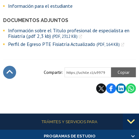
Información para el estudiante
DOCUMENTOS ADJUNTOS
Información sobre el Título profesional de especialista en
Fisiatría (.pdf 2,3 kb)
(PDF, 2312 KB)
Perfil de Egreso PTE Fisiatría Actualizado
(PDF, 164 KB)
Compartir:
Copiar
https://uchile.cl/u9979
Subir
Más información
TRÁMITES Y SERVICIOS PARA
PROGRAMAS DE ESTUDIO
Alumnas/os y exalumnas/os