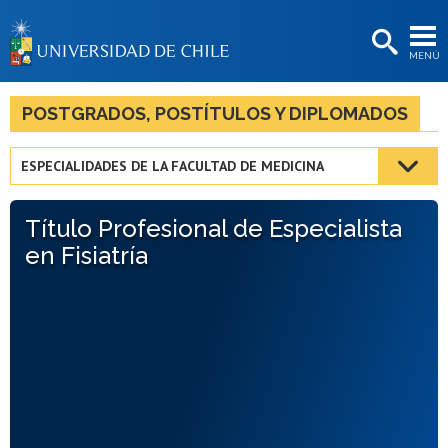
EXTENSIÓN
MENÚ
BIBLIOTECAS
LA UNIVERSIDAD
POSTGRADOS, POSTÍTULOS Y DIPLOMADOS
Postulantes
ESPECIALIDADES DE LA FACULTAD DE MEDICINA
Estudiantes
Título Profesional de Especialista
Académicas/os
en Fisiatría
Funcionarias/os
Egresadas/os