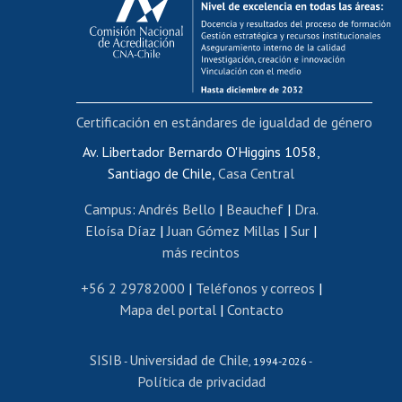
Postulación al AUCAI
Funcionarias/os
Cursos internos de capacitación
Bienestar del personal
Certificación en estándares de igualdad de género
Portal de movilidad interna
Certificado de renta
Av. Libertador Bernardo O'Higgins 1058,
Santiago de Chile,
Casa Central
Certificado de renta honorarios
Gestión de correo uchile
Campus
:
Andrés Bello
|
Beauchef
|
Dra.
Editar páginas blancas
Eloísa Díaz
|
Juan Gómez Millas
|
Sur
|
más recintos
Extranjeras/os
Revalidación y reconocimiento de títulos
+56 2 29782000
|
Teléfonos y correos
|
Mapa del portal
|
Contacto
Postulación al Programa de Movilidad Estudiantil
Inscripción de asignaturas
SISIB
Universidad de Chile
Cursos de español
-
, 1994-2026 -
Política de privacidad