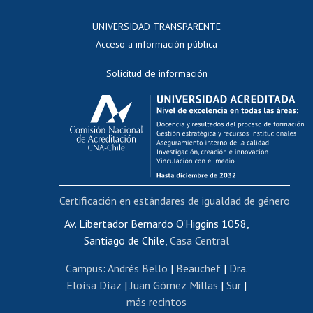
Consulta a bases de datos
UNIVERSIDAD TRANSPARENTE
Perfeccionamiento
Acceso a información pública
Editar Portafolio Académico
Solicitud de información
Evaluación docente
Calificación académica
Postulación al AUCAI
Funcionarias/os
Cursos internos de capacitación
Bienestar del personal
Certificación en estándares de igualdad de género
Portal de movilidad interna
Certificado de renta
Av. Libertador Bernardo O'Higgins 1058,
Santiago de Chile,
Casa Central
Certificado de renta honorarios
Gestión de correo uchile
Campus
:
Andrés Bello
|
Beauchef
|
Dra.
Editar páginas blancas
Eloísa Díaz
|
Juan Gómez Millas
|
Sur
|
más recintos
Extranjeras/os