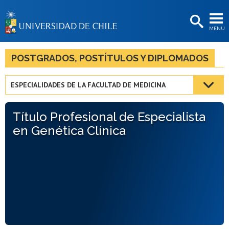
EXTENSIÓN
MENÚ
BIBLIOTECAS
LA UNIVERSIDAD
POSTGRADOS, POSTÍTULOS Y DIPLOMADOS
Postulantes
ESPECIALIDADES DE LA FACULTAD DE MEDICINA
Estudiantes
Título Profesional de Especialista
Académicas/os
en Genética Clínica
Funcionarias/os
Egresadas/os