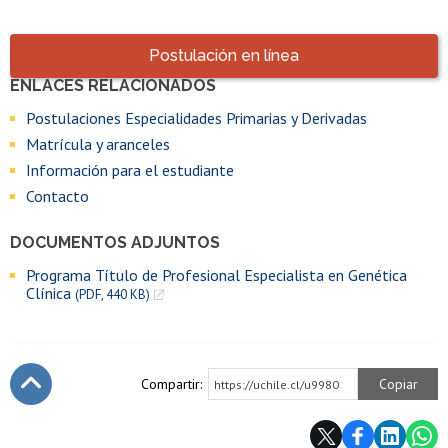
Accesos directos
Postulación en línea
ENLACES RELACIONADOS
Enlaces y documentos de interés
Postulaciones Especialidades Primarias y Derivadas
Matrícula y aranceles
Información para el estudiante
Contacto
DOCUMENTOS ADJUNTOS
Programa Título de Profesional Especialista en Genética
Clínica
(PDF, 440 KB)
Compartir:
Copiar
https://uchile.cl/u9980
Subir