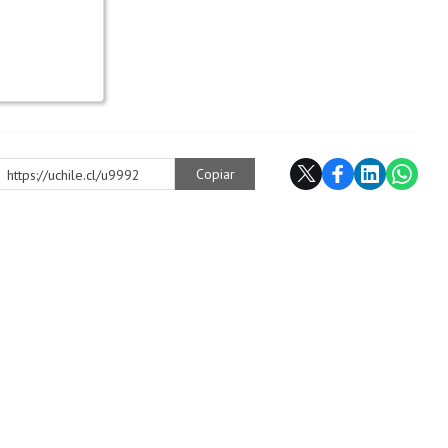
Copiar
https://uchile.cl/u9992