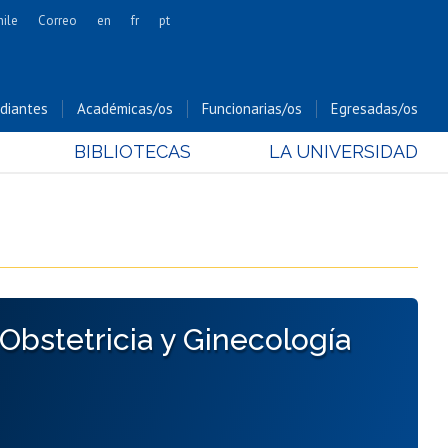
hile
Correo
en
fr
pt
Artes
Cs. Agronómicas
diantes
Académicas/os
Funcionarias/os
Egresadas/os
Cs. Forestales y Conservación
BIBLIOTECAS
LA UNIVERSIDAD
Cs. Sociales
Comunicación e Imagen
Economía y Negocios
Gobierno
Odontología
Estudios Internacionales
 Obstetricia y Ginecología
Bachillerato
Hospital Clínico