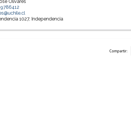
osé Olivares
29786412
res@uchile.cl
endencia 1027, Independencia
Compartir: