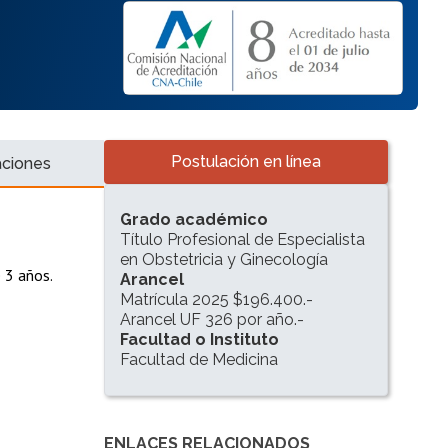
Accesos directos
Postulación en línea
aciones
INFORMACIÓN DEL PROGRAMA
Grado académico
Título Profesional de Especialista
en Obstetricia y Ginecología
e 3 años.
Arancel
Matrícula 2025 $196.400.-
Arancel UF 326 por año.-
Facultad o Instituto
Facultad de Medicina
ENLACES RELACIONADOS
Enlaces y documentos de interés