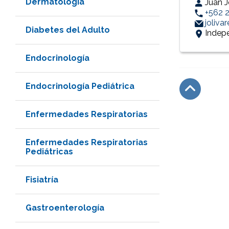
Dermatología
Juan J
+562 
joliva
Diabetes del Adulto
Indep
Endocrinología
Endocrinología Pediátrica
Subir
Enfermedades Respiratorias
Enfermedades Respiratorias
Pediátricas
Fisiatría
Gastroenterología