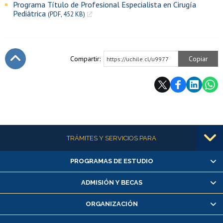
Programa Título de Profesional Especialista en Cirugía
Pediátrica
(PDF, 452 KB)
Compartir:
Copiar
https://uchile.cl/u9977
Subir
Más información
TRÁMITES Y SERVICIOS PARA
PROGRAMAS DE ESTUDIO
Alumnas/os y exalumnas/os
Matrícula en línea
ADMISIÓN Y BECAS
Inscripción y cambio de asignaturas
ORGANIZACIÓN
Consulta y certificado de notas
Certificado de alumno regular