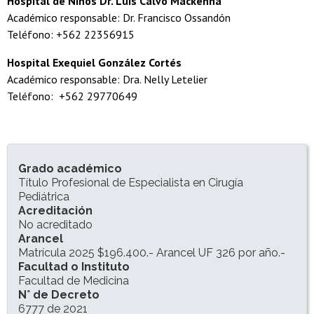
Hospital de Niños Dr. Luis Calvo Mackenna
Académico responsable: Dr. Francisco Ossandón
Teléfono: +562 22356915
Hospital Exequiel González Cortés
Académico responsable: Dra. Nelly Letelier
Teléfono: +562 29770649
INFORMACIÓN DEL PROGRAMA
Grado académico
Título Profesional de Especialista en Cirugía
Pediátrica
Acreditación
No acreditado
Arancel
Matrícula 2025 $196.400.- Arancel UF 326 por año.-
Facultad o Instituto
Facultad de Medicina
N° de Decreto
6777 de 2021