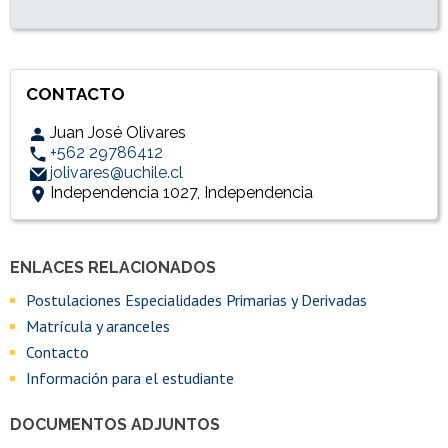
CONTACTO
Juan José Olivares
+562 29786412
jolivares@uchile.cl
Independencia 1027, Independencia
ENLACES RELACIONADOS
Accesos directos
Enlaces y documentos de interés
Postulaciones Especialidades Primarias y Derivadas
Matrícula y aranceles
Contacto
Información para el estudiante
DOCUMENTOS ADJUNTOS