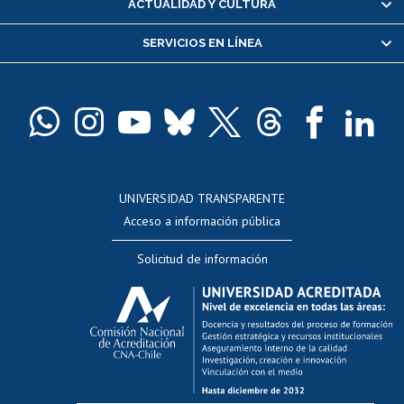
ACTUALIDAD Y CULTURA
Servicio médico y dental
SERVICIOS EN LÍNEA
Pago de arancel y crédito alumnos
Pago de arancel y crédito exalumnos
Certificado de títulos y grados
Docentes
Postulación a concursos internos de investigación
Consulta a bases de datos
UNIVERSIDAD TRANSPARENTE
Perfeccionamiento
Acceso a información pública
Editar Portafolio Académico
Solicitud de información
Evaluación docente
Calificación académica
Postulación al AUCAI
Funcionarias/os
Cursos internos de capacitación
Bienestar del personal