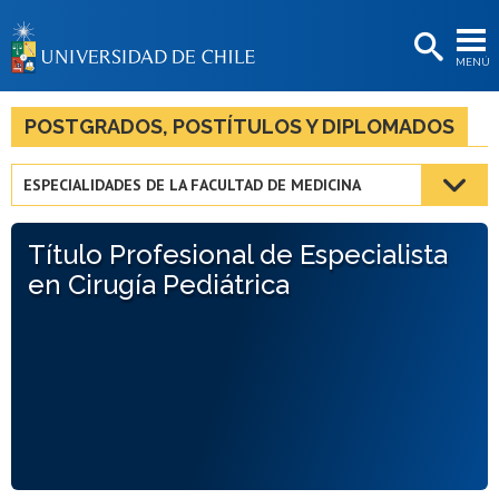
EXTENSIÓN
MENÚ
BIBLIOTECAS
LA UNIVERSIDAD
POSTGRADOS, POSTÍTULOS Y DIPLOMADOS
Postulantes
ESPECIALIDADES DE LA FACULTAD DE MEDICINA
Estudiantes
Título Profesional de Especialista
Académicas/os
en Cirugía Pediátrica
Funcionarias/os
Egresadas/os