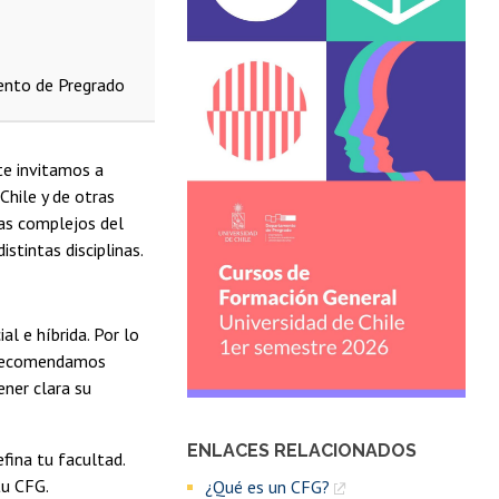
ento de Pregrado
te invitamos a
hile y de otras
mas complejos del
stintas disciplinas.
l e híbrida. Por lo
e recomendamos
ener clara su
ENLACES RELACIONADOS
fina tu facultad.
tu CFG.
¿Qué es un CFG?