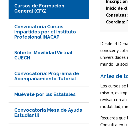
Inscripcion
Cursos de Formación
Inicio de c
General (CFG)
Consultas:
Coordina:
P
Convocatoria Cursos
impartidos por el Instituto
Profesional INACAP
Desde el Depa
conocer y cola
Súbete, Movilidad Virtual
universidades 
CUECH
mundo, la soci
Convocatoria: Programa de
Antes de t
Acompañamiento Tutorial
Los cursos se 
mismo, es impo
Muévete por las Estatales
revisar con at
modalidad, me
Convocatoria Mesa de Ayuda
Estudiantil
Recuerda que l
Consulta en t