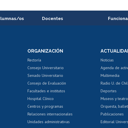
alumnas/os
Docentes
Funciona
Postulación a concursos
Cursos inte
internos de investigación
capacitació
e asignaturas
Consulta a bases de datos
Bienestar d
 de notas
ORGANIZACIÓN
ACTUALIDA
Perfeccionamiento
Portal de m
 regular
Editar Portafolio Académico
Certificado
Rectoría
Noticias
tal
Evaluación docente
Certificado
Consejo Universitario
Agenda de acti
dito alumnos
honorarios
Calificación académica
Senado Universitario
Multimedia
dito exalumnos
Gestión de 
Consejo de Evaluación
Radio U. de Chi
Postulación al AUCAI
y grados
Editar pági
Facultades e institutos
Deportes
Hospital Clínico
Museos y teatr
da tecnológica
Tarjeta TUI
Wifi
Acoso laboral
s
Centros y programas
Orquesta, ballet
Relaciones internacionales
Publicaciones
Unidades administrativas
Editorial Univers