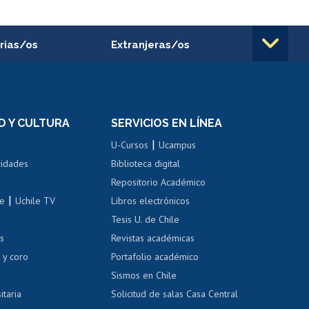
rias/os
Extranjeras/os
rnos de
Revalidación y reconocimiento
n
de títulos
el personal
Postulación al Programa de
Movilidad Estudiantil
D Y CULTURA
SERVICIOS EN LÍNEA
ovilidad interna
Inscripción de asignaturas
|
 de renta
U-Cursos
Ucampus
Cursos de español
 de renta
vidades
Biblioteca digital
Repositorio Académico
correo uchile
|
le
Uchile TV
Libros electrónicos
nas blancas
Tesis U. de Chile
os
Revistas académicas
, sexual y violencia
Denuncias administrativas
 y coro
Portafolio académico
Sismos en Chile
itaria
Solicitud de salas Casa Central