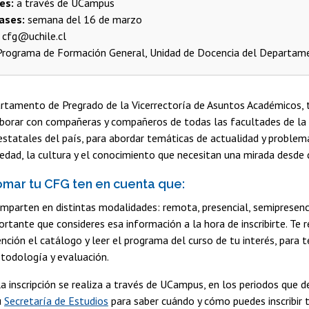
es:
a través de UCampus
lases:
semana del 16 de marzo
cfg@uchile.cl
rograma de Formación General, Unidad de Docencia del Departam
rtamento de Pregrado de la Vicerrectoría de Asuntos Académicos, 
borar con compañeras y compañeros de todas las facultades de la C
estatales del país, para abordar temáticas de actualidad y proble
edad, la cultura y el conocimiento que necesitan una mirada desde di
omar tu CFG ten en cuenta que:
imparten en distintas modalidades: remota, presencial, semipresencia
rtante que consideres esa información a la hora de inscribirte. T
ención el catálogo y leer el programa del curso de tu interés, para t
todología y evaluación.
a inscripción se realiza a través de UCampus, en los periodos que de
u
Secretaría de Estudios
para saber cuándo y cómo puedes inscribir 