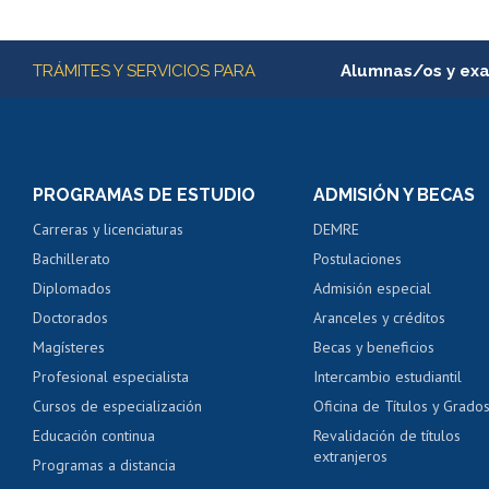
Más información
TRÁMITES Y SERVICIOS PARA
Alumnas/os y ex
Matrícula en línea
Inscripción y cambio d
Consulta y certificado
PROGRAMAS DE ESTUDIO
ADMISIÓN Y BECAS
Certificado de alumno
Carreras y licenciaturas
DEMRE
Servicio médico y den
Bachillerato
Postulaciones
Pago de arancel y cré
Diplomados
Admisión especial
Pago de arancel y cré
Doctorados
Aranceles y créditos
Certificado de títulos 
Magísteres
Becas y beneficios
Profesional especialista
Intercambio estudiantil
Mi Uchile
Ayu
Cursos de especialización
Oficina de Títulos y Grado
Educación continua
Revalidación de títulos
extranjeros
Programas a distancia