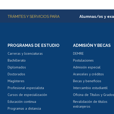
Subir
Más información
TRÁMITES Y SERVICIOS PARA
Alumnas/os y ex
Matrícula en línea
Inscripción y cambio d
Consulta y certificado
PROGRAMAS DE ESTUDIO
ADMISIÓN Y BECAS
Certificado de alumno
Carreras y licenciaturas
DEMRE
Servicio médico y den
Bachillerato
Postulaciones
Pago de arancel y cré
Diplomados
Admisión especial
Pago de arancel y cré
Doctorados
Aranceles y créditos
Certificado de títulos 
Magísteres
Becas y beneficios
Profesional especialista
Intercambio estudiantil
Mi Uchile
Ayu
Cursos de especialización
Oficina de Títulos y Grado
Educación continua
Revalidación de títulos
extranjeros
Programas a distancia