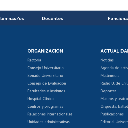
alumnas/os
Docentes
Funciona
Postulación a concursos
Cursos inte
internos de investigación
capacitació
e asignaturas
Consulta a bases de datos
Bienestar d
 de notas
ORGANIZACIÓN
ACTUALIDA
Perfeccionamiento
Portal de m
 regular
Editar Portafolio Académico
Certificado
Rectoría
Noticias
tal
Evaluación docente
Certificado
Consejo Universitario
Agenda de acti
dito alumnos
honorarios
Calificación académica
Senado Universitario
Multimedia
dito exalumnos
Gestión de 
Consejo de Evaluación
Radio U. de Chi
Postulación al AUCAI
y grados
Editar pági
Facultades e institutos
Deportes
Hospital Clínico
Museos y teatr
da tecnológica
Tarjeta TUI
Wifi
Acoso laboral
s
Centros y programas
Orquesta, ballet
Relaciones internacionales
Publicaciones
Unidades administrativas
Editorial Univers