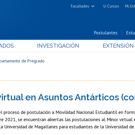
Facultades
U-Cursos
Mi Uc
Arquitectura y Urbanismo
Ciencias
Postulantes
Estu
Cs. Físicas y Matemáticas
ADOS
INVESTIGACIÓN
EXTENSIÓN
Cs. Químicas y Farmacéuticas
Cs. Veterinarias y Pecuarias
partamento de Pregrado
Derecho
Filosofía y Humanidades
Medicina
virtual en Asuntos Antárticos (c
Estudios Avanzados en Educación
Nutrición y Tecnología de
l proceso de postulación a Movilidad Nacional Estudiantil en forma
Alimentos
e 2021, se encuentran abiertas las postulaciones al Minor virtual
la Universidad de Magallanes para estudiantes de la Universidad de 