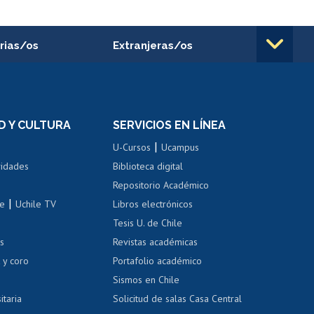
rias/os
Extranjeras/os
rnos de
Revalidación y reconocimiento
n
de títulos
el personal
Postulación al Programa de
Movilidad Estudiantil
D Y CULTURA
SERVICIOS EN LÍNEA
ovilidad interna
Inscripción de asignaturas
|
 de renta
U-Cursos
Ucampus
Cursos de español
 de renta
vidades
Biblioteca digital
Repositorio Académico
correo uchile
|
le
Uchile TV
Libros electrónicos
nas blancas
Tesis U. de Chile
os
Revistas académicas
, sexual y violencia
Denuncias administrativas
 y coro
Portafolio académico
Sismos en Chile
itaria
Solicitud de salas Casa Central