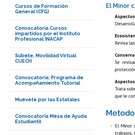
El Minor 
Cursos de Formación
General (CFG)
Aspectos 
Desarroll
Convocatoria Cursos
impartidos por el Instituto
Ecosiste
Profesional INACAP
Revisa las
Conserva
Súbete, Movilidad Virtual
CUECH
Se revis
protecció
Convocatoria: Programa de
Aspectos 
Acompañamiento Tutorial
Trata sob
que le con
Muévete por las Estatales
Metodo
Convocatoria Mesa de Ayuda
Estudiantil
El Minor 
trabajos,