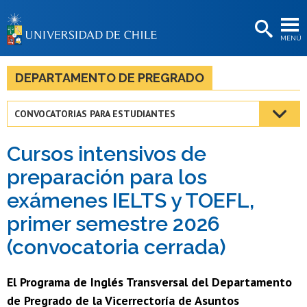
EXTENSIÓN
MENÚ
BIBLIOTECAS
LA UNIVERSIDAD
DEPARTAMENTO DE PREGRADO
Postulantes
CONVOCATORIAS PARA ESTUDIANTES
Estudiantes
Cursos intensivos de
Académicas/os
preparación para los
Funcionarias/os
exámenes IELTS y TOEFL,
Egresadas/os
primer semestre 2026
(convocatoria cerrada)
El Programa de Inglés Transversal del Departamento
de Pregrado de la Vicerrectoría de Asuntos