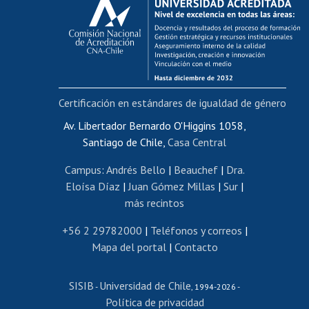
Postulación al AUCAI
Funcionarias/os
Cursos internos de capacitación
Bienestar del personal
Certificación en estándares de igualdad de género
Portal de movilidad interna
Certificado de renta
Av. Libertador Bernardo O'Higgins 1058,
Santiago de Chile,
Casa Central
Certificado de renta honorarios
Gestión de correo uchile
Campus
:
Andrés Bello
|
Beauchef
|
Dra.
Editar páginas blancas
Eloísa Díaz
|
Juan Gómez Millas
|
Sur
|
más recintos
Extranjeras/os
Revalidación y reconocimiento de títulos
+56 2 29782000
|
Teléfonos y correos
|
Mapa del portal
|
Contacto
Postulación al Programa de Movilidad Estudiantil
Inscripción de asignaturas
SISIB
Universidad de Chile
Cursos de español
-
, 1994-2026 -
Política de privacidad