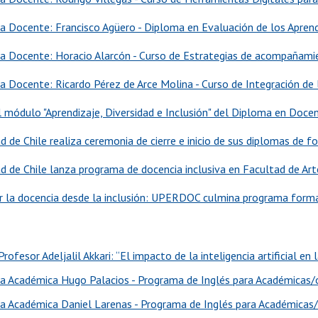
ia Docente: Francisco Agüero - Diploma en Evaluación de los Apre
ia Docente: Horacio Alarcón - Curso de Estrategias de acompañamien
a Docente: Ricardo Pérez de Arce Molina - Curso de Integración de la
l módulo "Aprendizaje, Diversidad e Inclusión" del Diploma en Docen
d de Chile realiza ceremonia de cierre e inicio de sus diplomas de 
ad de Chile lanza programa de docencia inclusiva en Facultad de Art
r la docencia desde la inclusión: UPERDOC culmina programa format
rofesor Adeljalil Akkari: “El impacto de la inteligencia artificial en
ia Académica Hugo Palacios - Programa de Inglés para Académicas/
ia Académica Daniel Larenas - Programa de Inglés para Académicas