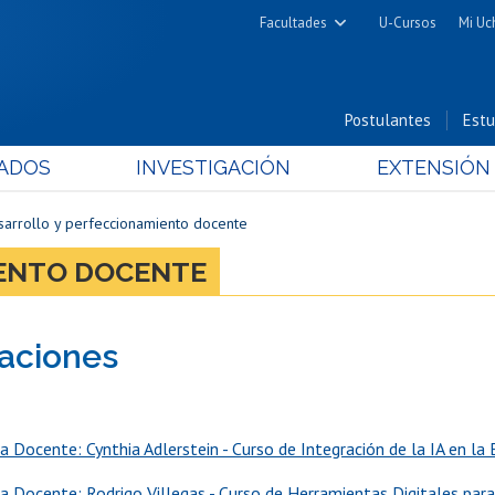
Facultades
U-Cursos
Mi Uc
Arquitectura y Urbanismo
Ciencias
Postulantes
Estu
Cs. Físicas y Matemáticas
ADOS
INVESTIGACIÓN
EXTENSIÓN
Cs. Químicas y Farmacéuticas
Cs. Veterinarias y Pecuarias
sarrollo y perfeccionamiento docente
Derecho
ENTO DOCENTE
Filosofía y Humanidades
Medicina
aciones
Estudios Avanzados en Educación
Nutrición y Tecnología de
Alimentos
a Docente: Cynthia Adlerstein - Curso de Integración de la IA en la
ia Docente: Rodrigo Villegas - Curso de Herramientas Digitales para