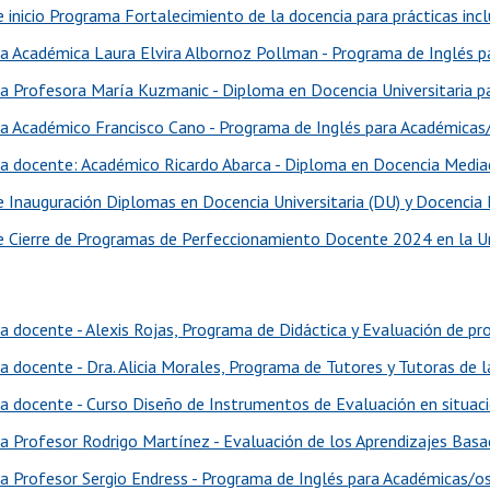
 inicio Programa Fortalecimiento de la docencia para prácticas incl
ia Académica Laura Elvira Albornoz Pollman - Programa de Inglés 
ia Profesora María Kuzmanic - Diploma en Docencia Universitaria 
ia Académico Francisco Cano - Programa de Inglés para Académicas
ia docente: Académico Ricardo Abarca - Diploma en Docencia Medi
e Inauguración Diplomas en Docencia Universitaria (DU) y Docenci
e Cierre de Programas de Perfeccionamiento Docente 2024 en la Un
ia docente - Alexis Rojas, Programa de Didáctica y Evaluación de 
ia docente - Dra. Alicia Morales, Programa de Tutores y Tutoras de 
ia docente - Curso Diseño de Instrumentos de Evaluación en situac
ia Profesor Rodrigo Martínez - Evaluación de los Aprendizajes Bas
ia Profesor Sergio Endress - Programa de Inglés para Académicas/o