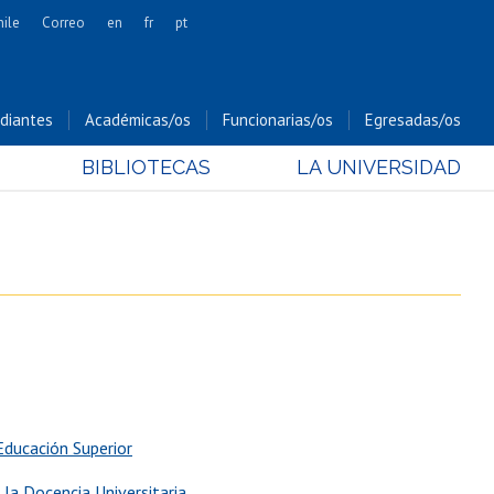
hile
Correo
en
fr
pt
Artes
Cs. Agronómicas
diantes
Académicas/os
Funcionarias/os
Egresadas/os
Cs. Forestales y Conservación
BIBLIOTECAS
LA UNIVERSIDAD
Cs. Sociales
Comunicación e Imagen
Economía y Negocios
Gobierno
Odontología
Estudios Internacionales
Bachillerato
Hospital Clínico
 Educación Superior
 la Docencia Universitaria