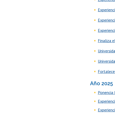
Experienc
Experienc
Experienci
Finaliza e
Universida
Universid
Fortalece
Año 2025
Ponencia P
Experienc
Experienc