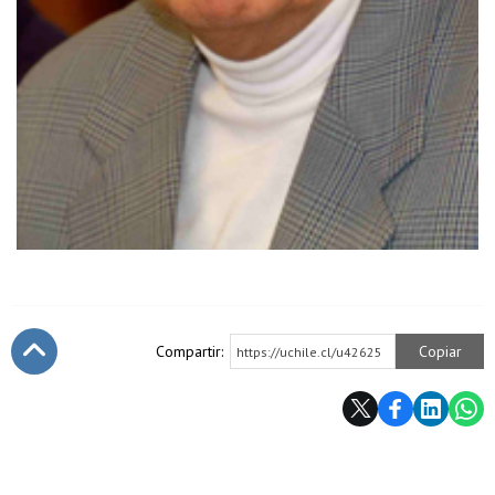
Compartir:
Copiar
https://uchile.cl/u42625
Subir