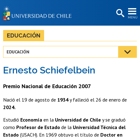
EXTENSIÓN
MENÚ
BIBLIOTECAS
LA UNIVERSIDAD
EDUCACIÓN
Postulantes
EDUCACIÓN
Estudiantes
Ernesto Schiefelbein
Académicas/os
Funcionarias/os
Premio Nacional de Educación 2007
Egresadas/os
Nació el 19 de agosto de
1934
y falleció el 26 de enero de
2024.
Estudió
Economía
en la
Universidad de Chile
y se graduó
como
Profesor de Estado
de la
Universidad Técnica del
Estado
(USACH). En 1969 obtuvo el título de
Doctor en