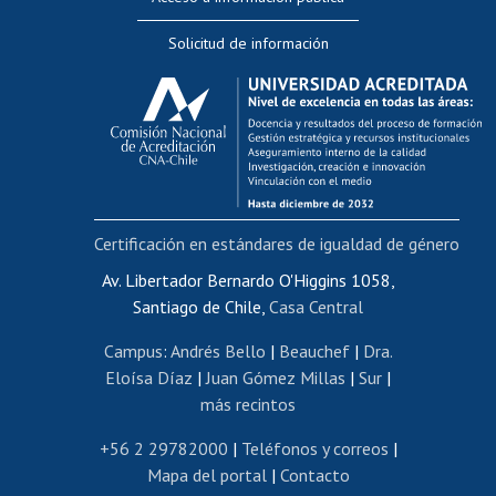
Editar Portafolio Académico
Solicitud de información
Evaluación docente
Calificación académica
Postulación al AUCAI
Funcionarias/os
Cursos internos de capacitación
Bienestar del personal
Certificación en estándares de igualdad de género
Portal de movilidad interna
Certificado de renta
Av. Libertador Bernardo O'Higgins 1058,
Santiago de Chile,
Casa Central
Certificado de renta honorarios
Gestión de correo uchile
Campus
:
Andrés Bello
|
Beauchef
|
Dra.
Editar páginas blancas
Eloísa Díaz
|
Juan Gómez Millas
|
Sur
|
más recintos
Extranjeras/os
Revalidación y reconocimiento de títulos
+56 2 29782000
|
Teléfonos y correos
|
Mapa del portal
|
Contacto
Postulación al Programa de Movilidad Estudiantil