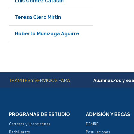
Luis Gómez Catalán
Teresa Clerc Mirtin
Roberto Munizaga Aguirre
Más información
TRÁMITES Y SERVICIOS PARA
Alumnas/os y ex
Matrícula en línea
Inscripción y cambio d
Consulta y certificado
PROGRAMAS DE ESTUDIO
ADMISIÓN Y BECAS
Certificado de alumno
Carreras y licenciaturas
DEMRE
Servicio médico y den
Bachillerato
Postulaciones