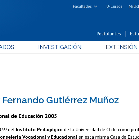
Facultades
U-Cursos
Mi Uc
Arquitectura y Urbanismo
Ciencias
Postulantes
Estu
Cs. Físicas y Matemáticas
ADOS
INVESTIGACIÓN
EXTENSIÓN
Cs. Químicas y Farmacéuticas
Cs. Veterinarias y Pecuarias
Derecho
Filosofía y Humanidades
Medicina
 Fernando Gutiérrez Muñoz
Estudios Avanzados en Educación
Nutrición y Tecnología de
onal de Educación 2005
Alimentos
1939 del
Instituto Pedagógico
de la Universidad de Chile como pro
onsejería Vocacional y Educacional
en esta misma Casa de Estud