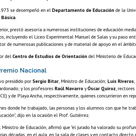
1973 se desempeñó en el
Departamento de Educación
de la Unive
 Básica
.
erior, prestó asesoría a numerosas instituciones de educación media
sos, incluyendo el Liceo Experimental Manuel de Salas y su paso e
or de numerosas publicaciones y de material de apoyo en el ámbito
or del
Centro de Estudios de Orientación
del Ministerio de Educa
Premio Nacional
vo presidido por
Sergio Bitar
, Ministro de Educación;
Luis Riveros
,
ardonado; y los profesores
Raúl Navarro
y
Óscar Quiroz
, rectores
E) y de Playa Ancha, respectivamente, quienes concurrieron en rep
ones donde he trabajado, las personas y los alumnos con que he tra
cación", dijo en la ocasión el Prof. Gutiérrez.
l Ministro de Educación, afirmó que "el jurado ha valorado su profu
arias décadas, en el aula, en la sala de clases y en contacto direct