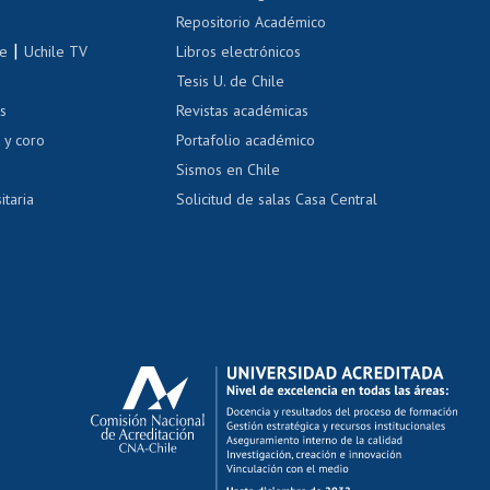
Repositorio Académico
correo uchile
|
le
Uchile TV
Libros electrónicos
nas blancas
Tesis U. de Chile
os
Revistas académicas
, sexual y violencia
Denuncias administrativas
 y coro
Portafolio académico
Sismos en Chile
itaria
Solicitud de salas Casa Central