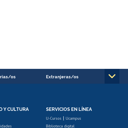
rias/os
Extranjeras/os
rnos de
Revalidación y reconocimiento
n
de títulos
el personal
Postulación al Programa de
Movilidad Estudiantil
D Y CULTURA
SERVICIOS EN LÍNEA
ovilidad interna
Inscripción de asignaturas
|
 de renta
U-Cursos
Ucampus
Cursos de español
 de renta
vidades
Biblioteca digital