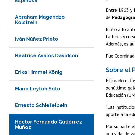
Espinosa
Entre 1963 y 
Abraham Magendzo
de
Pedagogía
Kolstrein
Junto a lo ant
talleres y cur
Iván Núñez Prieto
Además, es aut
Beatrice Ávalos Davidson
Fue Coordinad
Sobre el 
Erika Himmel König
El jurado estu
penúltimo gal
Mario Leyton Soto
Educación (UMC
Ernesto Schiefelbein
"Las instituci
aporte a la edu
Héctor Fernando Gutiérrez
Por su parte e
Muñoz
una vida, de v