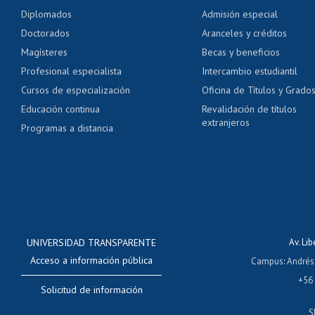
Pago de arancel y cré
Diplomados
Admisión especial
Pago de arancel y cré
Doctorados
Aranceles y créditos
Certificado de títulos 
Magísteres
Becas y beneficios
Profesional especialista
Intercambio estudiantil
Mi Uchile
Ayu
Cursos de especialización
Oficina de Títulos y Grado
Educación continua
Revalidación de títulos
extranjeros
Programas a distancia
UNIVERSIDAD TRANSPARENTE
Av. Li
Acceso a información pública
Campus
:
Andrés
+56
Solicitud de información
S