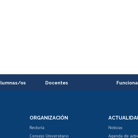
alumnas/os
Docentes
Funciona
Postulación a concursos
Cursos inte
internos de investigación
capacitació
e asignaturas
Consulta a bases de datos
Bienestar d
 de notas
ORGANIZACIÓN
ACTUALIDA
Perfeccionamiento
Portal de m
 regular
Editar Portafolio Académico
Certificado
Rectoría
Noticias
tal
Evaluación docente
Certificado
Consejo Universitario
Agenda de acti