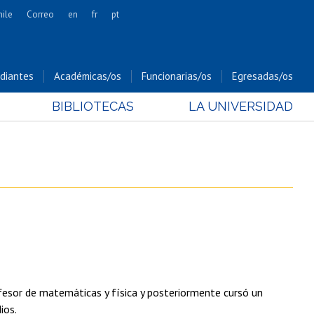
hile
Correo
en
fr
pt
Artes
Cs. Agronómicas
diantes
Académicas/os
Funcionarias/os
Egresadas/os
Cs. Forestales y Conservación
BIBLIOTECAS
LA UNIVERSIDAD
Cs. Sociales
Comunicación e Imagen
Economía y Negocios
Gobierno
Odontología
Estudios Internacionales
Bachillerato
Hospital Clínico
fesor de matemáticas y física y posteriormente cursó un
ios.