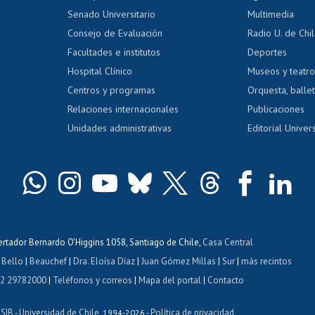
dito alumnos
honorarios
Calificación académica
Senado Universitario
Multimedia
dito exalumnos
Gestión de 
Consejo de Evaluación
Radio U. de Chi
Postulación al AUCAI
y grados
Editar pági
Facultades e institutos
Deportes
Hospital Clínico
Museos y teatr
da tecnológica
Tarjeta TUI
Wifi
Acoso laboral
s
Centros y programas
Orquesta, ballet
Relaciones internacionales
Publicaciones
Unidades administrativas
Editorial Univers
bertador Bernardo O'Higgins 1058, Santiago de Chile,
Casa Central
 Bello
|
Beauchef
|
Dra. Eloísa Díaz
|
Juan Gómez Millas
|
Sur
|
más recintos
 2 29782000
|
Teléfonos y correos
|
Mapa del portal
|
Contacto
ISIB
Universidad de Chile
Política de privacidad
-
, 1994-2026 -