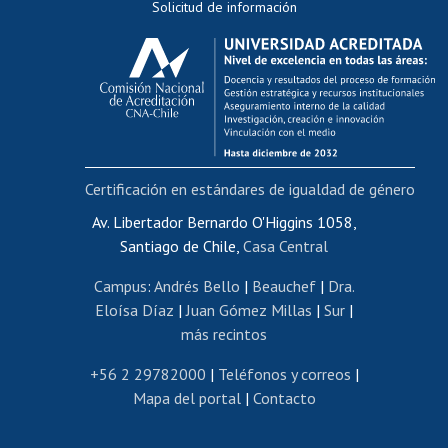
Solicitud de información
Evaluación docente
Calificación académica
Postulación al AUCAI
Funcionarias/os
Cursos internos de capacitación
Bienestar del personal
Certificación en estándares de igualdad de género
Portal de movilidad interna
Certificado de renta
Av. Libertador Bernardo O'Higgins 1058,
Santiago de Chile,
Casa Central
Certificado de renta honorarios
Gestión de correo uchile
Campus
:
Andrés Bello
|
Beauchef
|
Dra.
Editar páginas blancas
Eloísa Díaz
|
Juan Gómez Millas
|
Sur
|
más recintos
Extranjeras/os
Revalidación y reconocimiento de títulos
+56 2 29782000
|
Teléfonos y correos
|
Mapa del portal
|
Contacto
Postulación al Programa de Movilidad Estudiantil
Inscripción de asignaturas