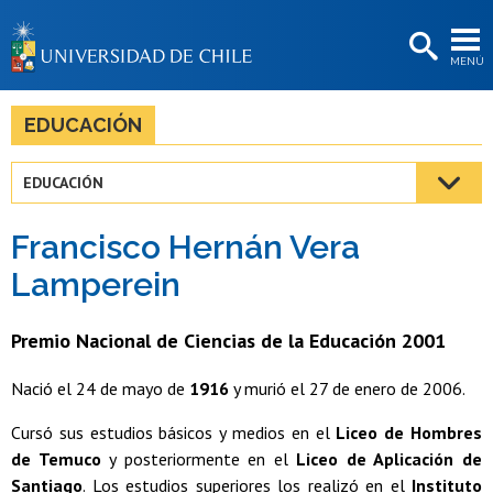
EXTENSIÓN
MENÚ
BIBLIOTECAS
LA UNIVERSIDAD
EDUCACIÓN
Postulantes
EDUCACIÓN
Estudiantes
Francisco Hernán Vera
Académicas/os
Lamperein
Funcionarias/os
Premio Nacional de Ciencias de la Educación 2001
Egresadas/os
Nació el 24 de mayo de
1916
y murió el 27 de enero de 2006.
Cursó sus estudios básicos y medios en el
Liceo de Hombres
de Temuco
y posteriormente en el
Liceo de Aplicación de
Santiago
. Los estudios superiores los realizó en el
Instituto