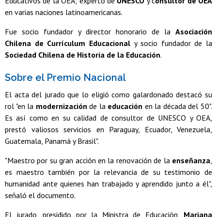
Educativos de la OEA; experto de
UNESCO
y c
onsultor de OEA
en varias naciones latinoamericanas.
Fue socio fundador y director honorario de la
Asociación
Chilena de Currículum Educacional
y socio fundador de la
Sociedad Chilena de Historia de la Educación
.
Sobre el Premio Nacional
El acta del jurado que lo eligió como galardonado destacó su
rol "en la
modernización
de la
educación
en la década del 50".
Es así como en su calidad de consultor de UNESCO y OEA,
prestó valiosos servicios en Paraguay, Ecuador, Venezuela,
Guatemala, Panamá y Brasil".
"Maestro por su gran acción en la renovación de la
enseñanza
,
es maestro también por la relevancia de su testimonio de
humanidad ante quienes han trabajado y aprendido junto a él",
señaló el documento.
El jurado, presidido por la Ministra de Educación,
Mariana