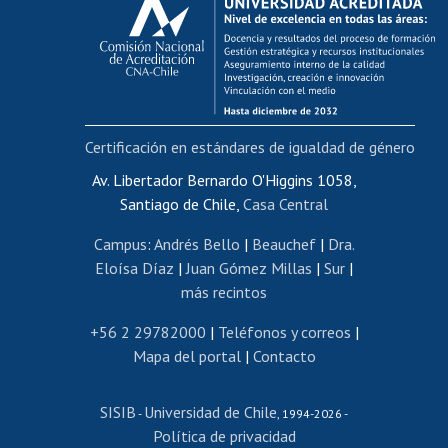
Postulación al AUCAI
Funcionarias/os
Cursos internos de capacitación
Bienestar del personal
Certificación en estándares de igualdad de género
Portal de movilidad interna
Certificado de renta
Av. Libertador Bernardo O'Higgins 1058,
Santiago de Chile,
Casa Central
Certificado de renta honorarios
Gestión de correo uchile
Campus
:
Andrés Bello
|
Beauchef
|
Dra.
Editar páginas blancas
Eloísa Díaz
|
Juan Gómez Millas
|
Sur
|
más recintos
Extranjeras/os
Revalidación y reconocimiento de títulos
+56 2 29782000
|
Teléfonos y correos
|
Mapa del portal
|
Contacto
Postulación al Programa de Movilidad Estudiantil
Inscripción de asignaturas
SISIB
Universidad de Chile
Cursos de español
-
, 1994-2026 -
Política de privacidad