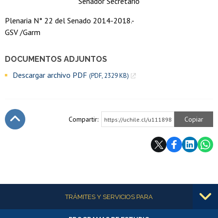
Senador Secretario
Plenaria N° 22 del Senado 2014-2018.-
GSV /Garm
DOCUMENTOS ADJUNTOS
Descargar archivo PDF
(PDF, 2329 KB)
Compartir:
Copiar
https://uchile.cl/u111898
Subir
Más información
TRÁMITES Y SERVICIOS PARA