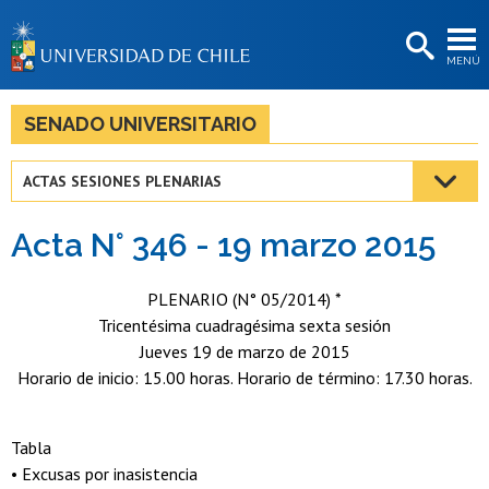
EXTENSIÓN
MENÚ
BIBLIOTECAS
LA UNIVERSIDAD
SENADO UNIVERSITARIO
Postulantes
ACTAS SESIONES PLENARIAS
Estudiantes
Acta N° 346 - 19 marzo 2015
Académicas/os
Funcionarias/os
PLENARIO (N° 05/2014) *
Tricentésima cuadragésima sexta sesión
Egresadas/os
Jueves 19 de marzo de 2015
Horario de inicio: 15.00 horas. Horario de término: 17.30 horas.
Tabla
• Excusas por inasistencia