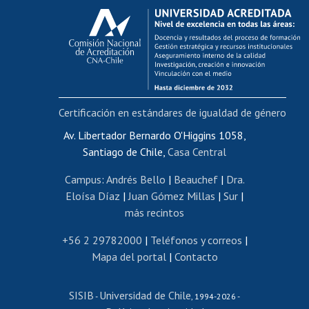
Calificación académica
Postulación al AUCAI
Funcionarias/os
Cursos internos de capacitación
Bienestar del personal
Certificación en estándares de igualdad de género
Portal de movilidad interna
Certificado de renta
Av. Libertador Bernardo O'Higgins 1058,
Santiago de Chile,
Casa Central
Certificado de renta honorarios
Gestión de correo uchile
Campus
:
Andrés Bello
|
Beauchef
|
Dra.
Editar páginas blancas
Eloísa Díaz
|
Juan Gómez Millas
|
Sur
|
más recintos
Extranjeras/os
Revalidación y reconocimiento de títulos
+56 2 29782000
|
Teléfonos y correos
|
Mapa del portal
|
Contacto
Postulación al Programa de Movilidad Estudiantil
Inscripción de asignaturas
SISIB
Universidad de Chile
Cursos de español
-
, 1994-2026 -