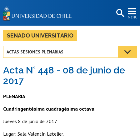
EXTENSIÓN
MENÚ
BIBLIOTECAS
LA UNIVERSIDAD
SENADO UNIVERSITARIO
Postulantes
ACTAS SESIONES PLENARIAS
Estudiantes
Acta N° 448 - 08 de junio de
Académicas/os
2017
Funcionarias/os
PLENARIA
Egresadas/os
Cuadringentésima cuadragésima octava
Jueves 8 de junio de 2017
Lugar: Sala Valentín Letelier.