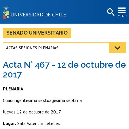
EXTENSIÓN
MENÚ
BIBLIOTECAS
LA UNIVERSIDAD
SENADO UNIVERSITARIO
Postulantes
ACTAS SESIONES PLENARIAS
Estudiantes
Acta N° 467 - 12 de octubre de
Académicas/os
2017
Funcionarias/os
PLENARIA
Egresadas/os
Cuadringentésima sextuagésima séptima
Jueves 12 de octubre de 2017
Lugar:
Sala Valentín Letelier.