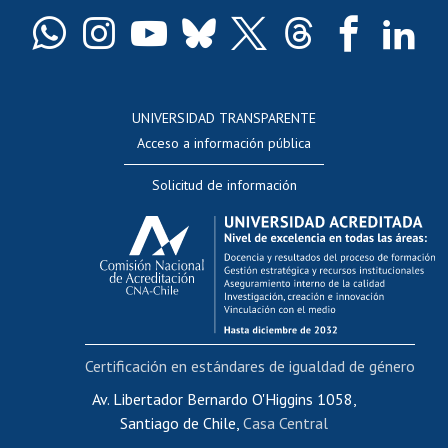
Certificado de títulos y grados
Docentes
Postulación a concursos internos de investigación
Consulta a bases de datos
UNIVERSIDAD TRANSPARENTE
Perfeccionamiento
Acceso a información pública
Editar Portafolio Académico
Solicitud de información
Evaluación docente
Calificación académica
Postulación al AUCAI
Funcionarias/os
Cursos internos de capacitación
Bienestar del personal
Certificación en estándares de igualdad de género
Portal de movilidad interna
Certificado de renta
Av. Libertador Bernardo O'Higgins 1058,
Santiago de Chile,
Casa Central
Certificado de renta honorarios