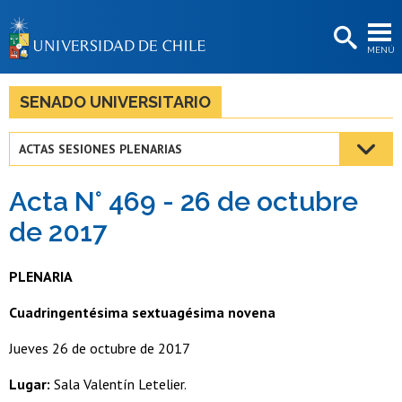
EXTENSIÓN
MENÚ
BIBLIOTECAS
LA UNIVERSIDAD
SENADO UNIVERSITARIO
Postulantes
ACTAS SESIONES PLENARIAS
Estudiantes
Acta N° 469 - 26 de octubre
Académicas/os
de 2017
Funcionarias/os
PLENARIA
Egresadas/os
Cuadringentésima sextuagésima novena
Jueves 26 de octubre de 2017
Lugar:
Sala Valentín Letelier.