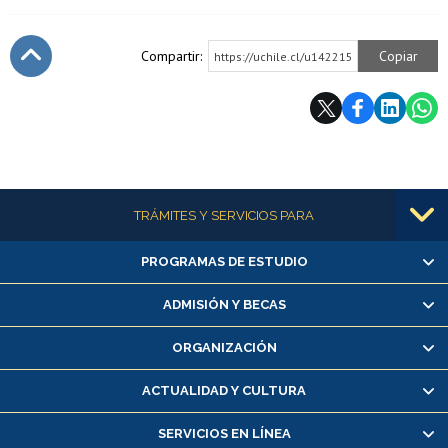
Compartir:
Copiar
https://uchile.cl/u142215
Subir
Más información
TRÁMITES Y SERVICIOS PARA
PROGRAMAS DE ESTUDIO
Alumnas/os y exalumnas/os
Matrícula en línea
ADMISIÓN Y BECAS
Inscripción y cambio de asignaturas
ORGANIZACIÓN
Consulta y certificado de notas
Certificado de alumno regular
ACTUALIDAD Y CULTURA
Servicio médico y dental
SERVICIOS EN LÍNEA
Pago de arancel y crédito alumnos