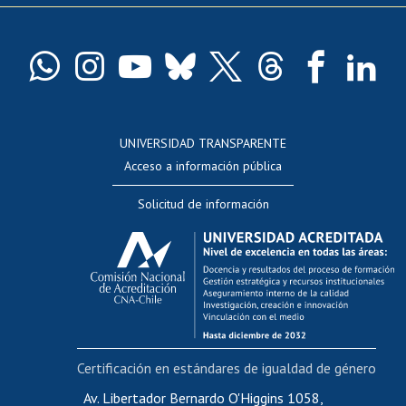
Pago de arancel y crédito exalumnos
Certificado de títulos y grados
Docentes
Postulación a concursos internos de investigación
Consulta a bases de datos
UNIVERSIDAD TRANSPARENTE
Perfeccionamiento
Acceso a información pública
Editar Portafolio Académico
Solicitud de información
Evaluación docente
Calificación académica
Postulación al AUCAI
Funcionarias/os
Cursos internos de capacitación
Bienestar del personal
Certificación en estándares de igualdad de género
Portal de movilidad interna
Certificado de renta
Av. Libertador Bernardo O'Higgins 1058,