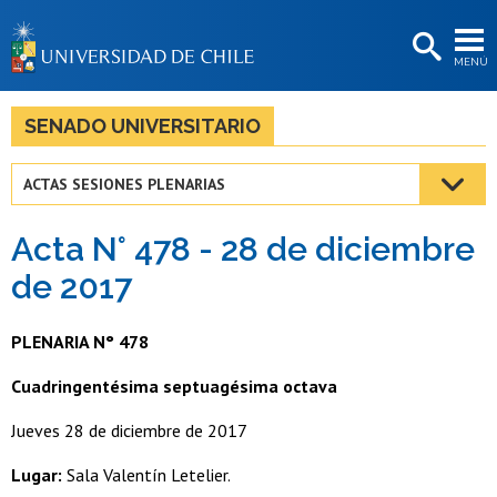
EXTENSIÓN
MENÚ
BIBLIOTECAS
LA UNIVERSIDAD
SENADO UNIVERSITARIO
Postulantes
ACTAS SESIONES PLENARIAS
Estudiantes
Acta N° 478 - 28 de diciembre
Académicas/os
de 2017
Funcionarias/os
PLENARIA N° 478
Egresadas/os
Cuadringentésima septuagésima octava
Jueves 28 de diciembre de 2017
Lugar:
Sala Valentín Letelier.