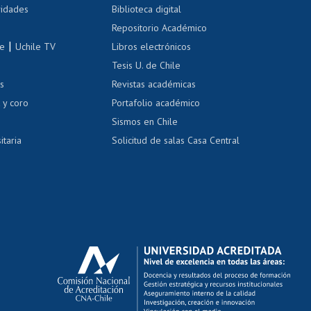
 de renta
vidades
Biblioteca digital
Repositorio Académico
correo uchile
|
le
Uchile TV
Libros electrónicos
nas blancas
Tesis U. de Chile
os
Revistas académicas
, sexual y violencia
Denuncias administrativas
 y coro
Portafolio académico
Sismos en Chile
itaria
Solicitud de salas Casa Central