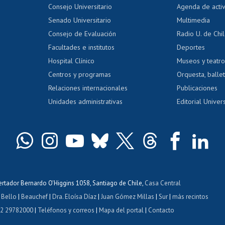
Evaluación docente
Certificado
Consejo Universitario
Agenda de acti
dito alumnos
honorarios
Calificación académica
Senado Universitario
Multimedia
dito exalumnos
Gestión de 
Consejo de Evaluación
Radio U. de Chi
Postulación al AUCAI
y grados
Editar pági
Facultades e institutos
Deportes
Hospital Clínico
Museos y teatr
da tecnológica
Tarjeta TUI
Wifi
Acoso laboral
s
Centros y programas
Orquesta, ballet
Relaciones internacionales
Publicaciones
Unidades administrativas
Editorial Univers
bertador Bernardo O'Higgins 1058, Santiago de Chile,
Casa Central
 Bello
|
Beauchef
|
Dra. Eloísa Díaz
|
Juan Gómez Millas
|
Sur
|
más recintos
 2 29782000
|
Teléfonos y correos
|
Mapa del portal
|
Contacto