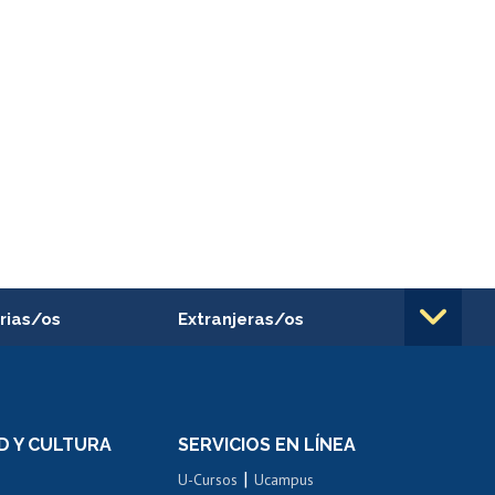
rias/os
Extranjeras/os
rnos de
Revalidación y reconocimiento
n
de títulos
el personal
Postulación al Programa de
Movilidad Estudiantil
D Y CULTURA
SERVICIOS EN LÍNEA
ovilidad interna
Inscripción de asignaturas
|
 de renta
U-Cursos
Ucampus
Cursos de español