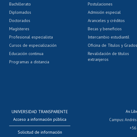
Bachillerato
Postulaciones
Pago de arancel y cré
Diplomados
Admisión especial
Pago de arancel y cré
Doctorados
Aranceles y créditos
Certificado de títulos 
Magísteres
Becas y beneficios
Profesional especialista
Intercambio estudiantil
Mi Uchile
Ayu
Cursos de especialización
Oficina de Títulos y Grado
Educación continua
Revalidación de títulos
extranjeros
Programas a distancia
UNIVERSIDAD TRANSPARENTE
Av. Li
Acceso a información pública
Campus
:
Andrés
+56
Solicitud de información