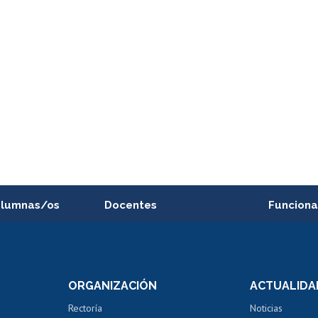
alumnas/os
Docentes
Funciona
Postulación a concursos
Cursos inte
internos de investigación
capacitació
e asignaturas
Consulta a bases de datos
Bienestar d
 de notas
ORGANIZACIÓN
ACTUALIDA
Perfeccionamiento
Portal de m
 regular
Editar Portafolio Académico
Certificado
Rectoría
Noticias
tal