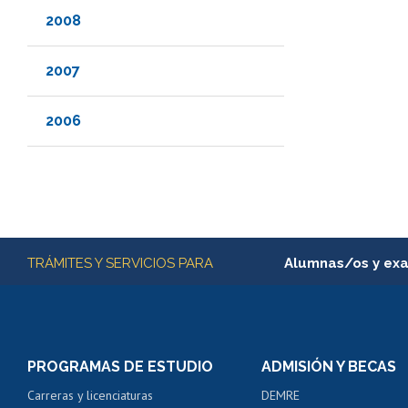
2008
2007
2006
Más información
TRÁMITES Y SERVICIOS PARA
Alumnas/os y ex
Matrícula en línea
Inscripción y cambio d
Consulta y certificado
PROGRAMAS DE ESTUDIO
ADMISIÓN Y BECAS
Certificado de alumno
Carreras y licenciaturas
DEMRE
Servicio médico y den