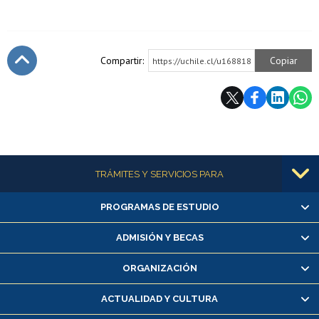
Compartir:
Copiar
https://uchile.cl/u168818
Subir
Más información
TRÁMITES Y SERVICIOS PARA
PROGRAMAS DE ESTUDIO
Alumnas/os y exalumnas/os
Matrícula en línea
ADMISIÓN Y BECAS
Inscripción y cambio de asignaturas
ORGANIZACIÓN
Consulta y certificado de notas
Certificado de alumno regular
ACTUALIDAD Y CULTURA
Servicio médico y dental