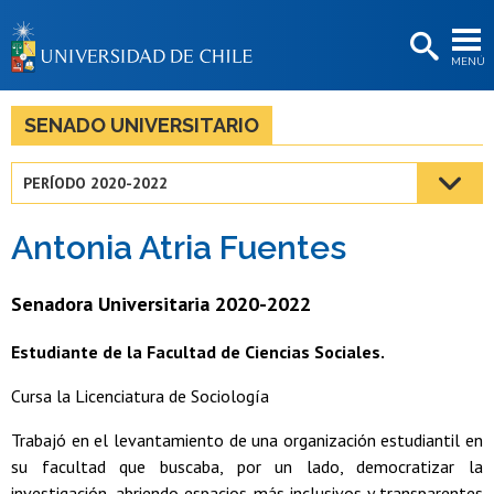
EXTENSIÓN
MENÚ
BIBLIOTECAS
LA UNIVERSIDAD
SENADO UNIVERSITARIO
Postulantes
PERÍODO 2020-2022
Estudiantes
Antonia Atria Fuentes
Académicas/os
Funcionarias/os
Senadora Universitaria 2020-2022
Egresadas/os
Estudiante de la Facultad de Ciencias Sociales.
Cursa la Licenciatura de Sociología
Trabajó en el levantamiento de una organización estudiantil en
su facultad que buscaba, por un lado, democratizar la
investigación, abriendo espacios más inclusivos y transparentes