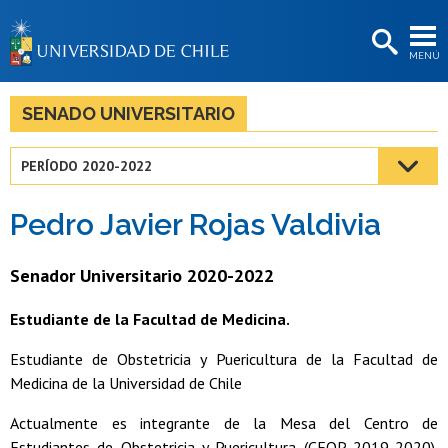
EXTENSIÓN
MENÚ
BIBLIOTECAS
LA UNIVERSIDAD
SENADO UNIVERSITARIO
Postulantes
PERÍODO 2020-2022
Estudiantes
Pedro Javier Rojas Valdivia
Académicas/os
Funcionarias/os
Senador Universitario 2020-2022
Egresadas/os
Estudiante de la Facultad de Medicina.
Estudiante de Obstetricia y Puericultura de la Facultad de
Medicina de la Universidad de Chile
Actualmente es integrante de la Mesa del Centro de
Estudiantes de Obstetricia y Puericultura (CEOP 2019-2020).