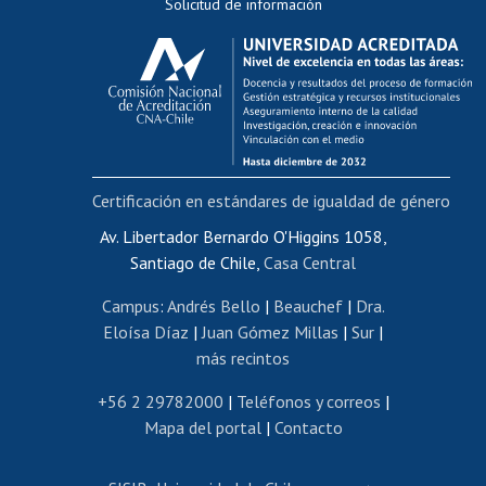
Solicitud de información
Evaluación docente
Calificación académica
Postulación al AUCAI
Funcionarias/os
Cursos internos de capacitación
Bienestar del personal
Certificación en estándares de igualdad de género
Portal de movilidad interna
Certificado de renta
Av. Libertador Bernardo O'Higgins 1058,
Santiago de Chile,
Casa Central
Certificado de renta honorarios
Gestión de correo uchile
Campus
:
Andrés Bello
|
Beauchef
|
Dra.
Editar páginas blancas
Eloísa Díaz
|
Juan Gómez Millas
|
Sur
|
más recintos
Extranjeras/os
Revalidación y reconocimiento de títulos
+56 2 29782000
|
Teléfonos y correos
|
Mapa del portal
|
Contacto
Postulación al Programa de Movilidad Estudiantil
Inscripción de asignaturas