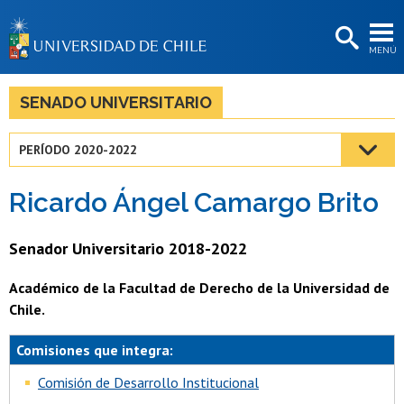
EXTENSIÓN
MENÚ
BIBLIOTECAS
LA UNIVERSIDAD
SENADO UNIVERSITARIO
Postulantes
PERÍODO 2020-2022
Estudiantes
Ricardo Ángel Camargo Brito
Académicas/os
Funcionarias/os
Senador Universitario 2018-2022
Egresadas/os
Académico de la Facultad de Derecho de la Universidad de
Chile.
Comisiones que integra:
Comisión de Desarrollo Institucional